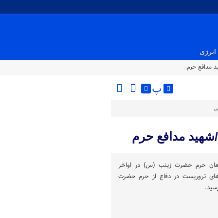
انرژی
د مدافع حرم
پ
ی
شهید مدافع حرم
عان حرم حضرت زینب (س) در اواخر
 تکفیری‌های تروریست در دفاع از حرم حضرت
سید.