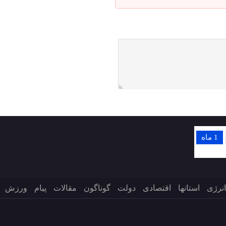
1 ماه
انرژی
استانها
اقتصادی
دولت
گوناگون
مقالات
پیام
ورزش