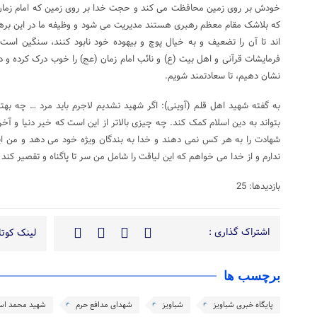
خودش بر روی زمین محافظت می کند و حجت خدا بر روی زمین که امام زما
که بلاشک مقام معظم رهبری هستند مدیریت می شود و وظیفه ما در این برهه ا
اند تا آن را تضعیف و به خیال پوچ و بیهوده خود نابود کنند، سنگین است و
فرمایشات قرآنی و اهل بیت (ع) و نائب امام زمان (عج) را خوب درک کرده و در
نشان دهیم، تا سعادتمند شویم.
به گفته شهید اهل قلم (آوینی): اگر شهید نشدیم لاجرم باید مرد … چه ب
بتواند به دین اسلام کمک کند. چه چیزی بالاتر از این است که خیر دنیا و آخر
شهادت را به هر کس نمی دهند و خدا به بندگان ویژه خود می دهد و من این
ندارم و از خدا می خواهم که این لیاقت را شامل من سر تا پاگناه و تقصیر کند
بازدیدها: 25
اشتراک گذاری :
لینک کوتاه
برچسب ها
پایگاه خبری شباویز
شباویز
شهدای مدافع حرم
شهید محمد اس