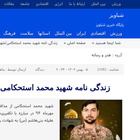
ورزش
بین الملل
ارتباط با ما
انرژی
اقتصادی
جامعه
مقالات
شباویز
پایگاه خبری شباویز
ورزش
اقتصادی
ایران
بین الملل
استانها
سلامت
فرهنگ
شما اینجا هستید »
صفحه اصلی »
زندگی نامه شهید محمد استحکامی/شهی
گروه :
هنر و رسانه
شناسه :
21082
۰۵ بهمن ۱۴۰۳ - ۲۰:۳۴
۰
دیدگاه
ارسال توسط :
پناه
زندگی نامه شهید محمد استحکامی/
شهید محمد استحکامی از مداف
مهرماه ۹۴ در مبارزه با
عقیله بنی‌هاشم (س) به شهادت ر