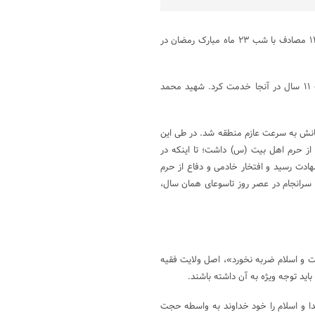
به گزارش پایگاه خبری شباویز،شهید محمد استحکامی در ۱۴ تیرماه سال ۱۳۶۲ مصادف با شب ۲۳ ماه مبارک رمضان در
بعد از اتمام خدمت سربازی به استخدام تیپ المهدی (عج) درآمد و به مدت ۱۱ سال در آنجا خدمت کرد. شهید محمد
انش به سرعت عازم منطقه شد. در طی این
 از حرم اهل بیت (س) داشت؛ تا اینکه در
 با تکفیری ‌های تروریست، در سن ۳۲ سالگی به شهادت رسید و افتخار خادمی و دفاع از حرم
 سرانجام در عصر روز تاسوعای همان سال،
کت و اسلام ضربه نخورد»، اصل ولایت فقیه
ید توجه ویژه به آن داشته باشند.
ا و اسلام را خود خداوند به واسطه حجت