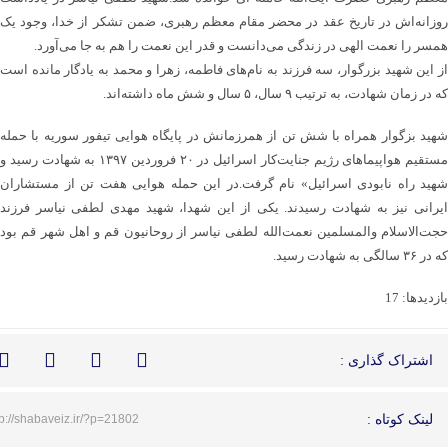
روزانه‌اش در تاریخ عقد در محضر مقام معظم رهبری، ضمن تشکر از خدا، وجود یک
همسر را نعمت الهی در زندگی می‌دانست و قدر این نعمت را هم به جا می‌آورد.
از این شهید بزرگوار، سه فرزند به نام‌های فاطمه، زهرا و محمد به یادگار مانده است
که در زمان شهادت، به ترتیب ۹ سال، ۵ سال و شش ماه داشته‌اند.
شهید بزگوار همراه با شش تن از همرزمانش در پایگاه هوایی تیفور سوریه با حمله
مستقیم هواپیماهای رژیم جنایت‌کار اسرائیل در ۲۰ فروردین ۱۳۹۷ به شهادت رسید و
شهید راه نابودی اسرائیل» نام گرفت.در این حمله هوایی هفت تن از مستشاران
ایرانی نیز به‌ شهادت رسیدند. یکی از این شهدا، شهید مهدی لطفی نیاسر فرزند
حجت‌الاسلام والمسلمین نعمت‌الله لطفی نیاسر از روحانیون قم و اهل شهر قم بود
که در ۳۶ سالگی به‌ شهادت رسید.
بازدیدها: 17
اشتراک گذاری :
لینک کوتاه :
tp://shabaveiz.ir/?p=21802