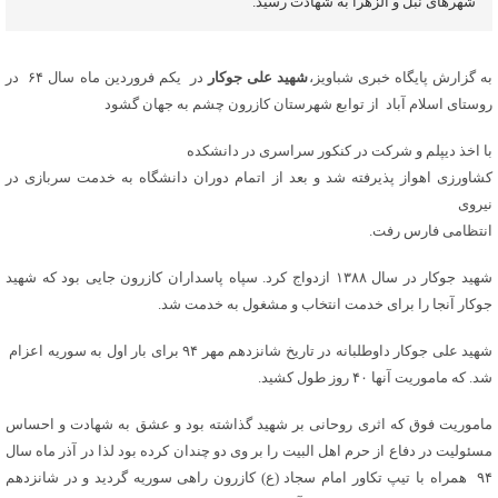
شهرهای نبل و الزهرا به شهادت رسید.
به گزارش پایگاه خبری شباویز،
شهید علی جوکار
در یکم فروردین ماه سال ۶۴ در
روستای اسلام آباد از توابع شهرستان کازرون چشم به جهان گشود
با اخذ دیپلم و شرکت در کنکور سراسری در دانشکده
کشاورزی اهواز پذیرفته شد و بعد از اتمام دوران دانشگاه به خدمت سربازی در
نیروی
انتظامی فارس رفت.
شهید جوکار در سال ۱۳۸۸ ازدواج کرد. سپاه پاسداران کازرون جایی بود که شهید
جوکار آنجا را برای خدمت انتخاب و مشغول به خدمت شد.
شهید علی جوکار داوطلبانه در تاریخ شانزدهم مهر ۹۴ برای بار اول به سوریه اعزام
شد. که ماموریت آنها ۴۰ روز طول کشید.
ماموریت فوق که اثری روحانی بر شهید گذاشته بود و عشق به شهادت و احساس
مسئولیت در دفاع از حرم اهل البیت را بر وی دو چندان کرده بود لذا در آذر ماه سال
۹۴ همراه با تیپ تکاور امام سجاد (ع) کازرون راهی سوریه گردید و در شانزدهم