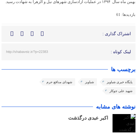
بهمن ماه سال ۱۳۹۴ در عملیات آزادسازی شهرهای نبل و الزهرا به شهادت رسید.
بازدیدها: 61
اشتراک گذاری :
لینک کوتاه :
http://shabaveiz.ir/?p=22383
برچسب ها
پایگاه خبری شباویز
شباویز
شهدای مدافع حرم
شهید علی جوکار
نوشته های مشابه
اکبر عبدی درگذشت