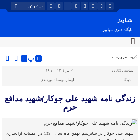
شباویز
پایگاه خبری شباویز
پ
گروه :
هنر و رسانه
شناسه :
22383
۰۱ تیر ۱۴۰۴ - ۱۹:۱۰
۰
دیدگاه
ارسال توسط :
پورعبدی
زندگی نامه شهید علی جوکار/شهید مدافع
حرم
شهید علی جوکار در شانزدهم بهمن ماه سال 1394 در عملیات آزادسازی