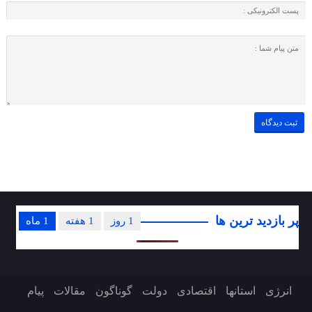
پر بازدید ترین ها
1 روز
1 هفته
1 ماه
انرژی
استانها
اقتصادی
دولت
گوناگون
مقالات
پیام