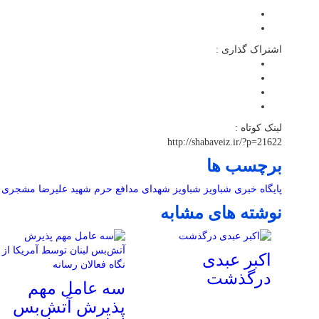
اشتراک گذاری :
لینک کوتاه :
http://shabaveiz.ir/?p=21622
برچسب ها
پایگاه خبری شباویز
شباویز
شهدای مدافع حرم
شهید علیرضا مشجری
نوشته های مشابه
اکبر عبدی
درگذشت
سه عامل مهم
پذیرش آتش‌بس