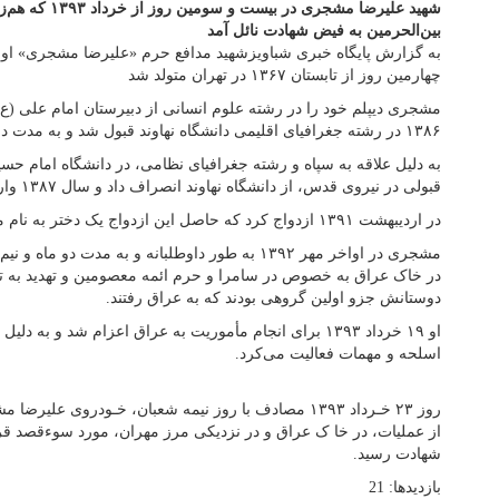
شهید علیرضا مشجری 
بین‌الحرمین به فیض شهادت نائل آمد
به گزارش پایگاه خبری شباویزشهید مدافع حرم «علیرضا مشجری» او
چهارمین روز از تابستان ۱۳۶۷ در تهران متولد شد
مشجری دیپلم خود را در رشته علوم انسانی از دبیرستان امام علی (ع) 
۱۳۸۶ در رشته جغرافیای اقلیمی دانشگاه نهاوند قبول شد و به مدت دو ترم در این دانشگاه تحصیل کـرد.
به دلیل علاقه به سپاه و رشته جغرافیای نظامی، در دانشگاه امام حسین
قبولی در نیرو‌ی قدس، از دانشگاه نهاوند انصراف داد و سال ۱۳۸۷ وارد دانشگاه امام حسین شد.
در اردیبهشت ۱۳۹۱ ازدواج کرد که حاصل این ازدواج یک دختر به نام محدثه است.
مشجری در اواخر مهر ۱۳۹۲ به طور داوطلبانه و به مدت 
در خاک عراق به خصوص در سامرا و حرم ائمه معصومین و تهدید به
دوستانش جزو اولین گروهی بودند که به عراق رفتند.
او ۱۹ خرداد ۱۳۹۳ برای انجام مأموریت به عراق اعزام شد و 
اسلحه و مهمات فعالیت می‌کرد.
روز ۲۳ خـرداد ۱۳۹۳ مصادف با روز نیمه شعبان، خـودروی
از عملیات، در خا ک عراق و در نزدیکی مرز مهران، مورد سوءقصد ق
شهادت رسید.
بازدیدها: 21