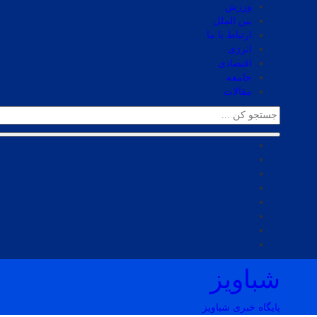
ورزش
بین الملل
ارتباط با ما
انرژی
اقتصادی
جامعه
مقالات
شباویز
پایگاه خبری شباویز