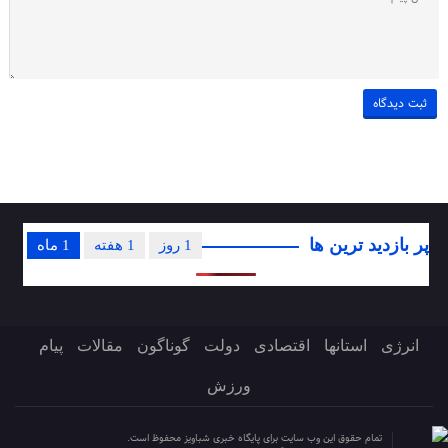
پر بازدید ترین ها
1 روز
1 هفته
1 ماه
انرژی
استانها
اقتصادی
دولت
گوناگون
مقالات
پیام
ورزش
تمام حقوق این وب سایت برای پایگاه خبری شباویز محفوظ است.