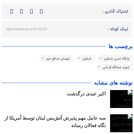
اشتراک گذاری :
لینک کوتاه :
http://shabaveiz.ir/?p=22233
برچسب ها
پایگاه خبری شباویز
شباویز
شهدای مدافع حرم
شهید عبدالله قربانی
نوشته های مشابه
اکبر عبدی درگذشت
سه عامل مهم پذیرش آتش‌بس لبنان توسط آمریکا از
نگاه فعالان رسانه