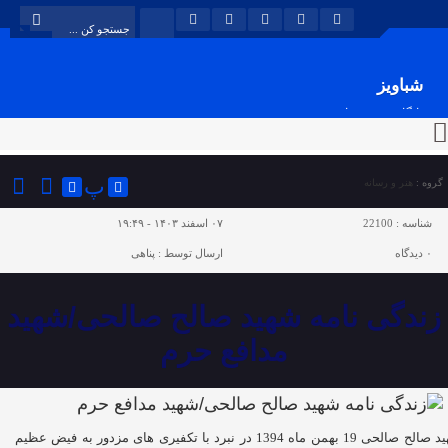
شباویز
پایگاه خبری شباویز
پ
گروه :
هنر و رسانه
شناسه :
22100
۰۷ اسفند ۱۴۰۳ - ۱۹:۴۹
۰
دیدگاه
ارسال توسط :
پناهی
زندگی نامه شهید صالح صالحی/شهید
مدافع حرم
شهید صالح صالحی 19 بهمن ماه 1394 در نبرد با تکفیری های مزدور به فیض عظیم