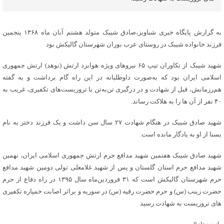
به گزارش پایگاه خبری شباویز،صادق شیبک متولد هشتم آبان ماه ۱۳۶۸ پنجمین
فرزند خانواده شیبک در روستای عرب بوران شهرستان گالیکش بود
شهید شیبک از تکاوران تیپ ۶۵ نیروهای ویژه هوابرد ارتش (نوهد) ارتش جمهوری
اسلامی ایران بود که به‌صورت داوطلبانه در این راه گام برداشت و به گفته
هم‌رزمانش، قبل از شهادت و در درگیری تن‌به‌تن با تروریست‌های تکفیری، غریب به
۴۰ نفر از آن ‌ها را به هلاکت رساند.
شهید صادق شیبک در هنگام شهادت ۲۷ سال سن داشت و یک فرزند دختر به نام
یسنا از او به یادگار مانده است.
شهید صادق شیبک هفتمین شهید مدافع حرم ارتش جمهوری اسلامی ایران، نهمین
شهید مدافع حرم استان گلستان و پس از شهید غلامعلی تولی دومین شهید مدافع
حرم شهرستان گالیکش است که ۳۱ فروردین‌ماه سال ۱۳۹۵ در راه دفاع از حرم
حضرت زینب (س) و حرم حضرت رقیه (س) در سوریه و براثر اصابت خمپاره تکفیری‌
های تروریست به شهادت رسید