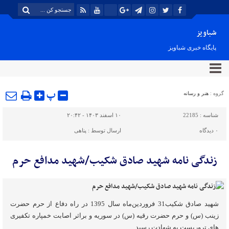
شباویز
پایگاه خبری شباویز
پ
گروه :
هنر و رسانه
شناسه :
22185
۱۰ اسفند ۱۴۰۳ - ۲۰:۴۲
۰
دیدگاه
ارسال توسط :
پناهی
زندگی نامه شهید صادق شکیب/شهید مدافع حرم
شهید صادق شکیب31 فروردین‌ماه سال 1395 در راه دفاع از حرم حضرت
زینب (س) و حرم حضرت رقیه (س) در سوریه و براثر اصابت خمپاره تکفیری‌
های تروریست به شهادت رسید.