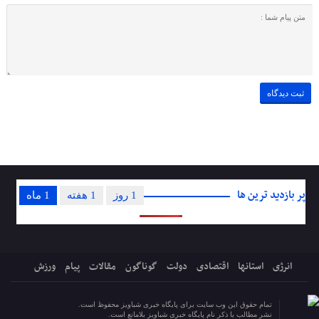
پر بازدید ترین ها
1 روز
1 هفته
1 ماه
انرژی
استانها
اقتصادی
دولت
گوناگون
مقالات
پیام
ورزش
تمام حقوق این وب سایت برای پایگاه خبری شباویز محفوظ است.
نشر مطالب با ذکر نام پایگاه خبری شباویز بلامانع است.