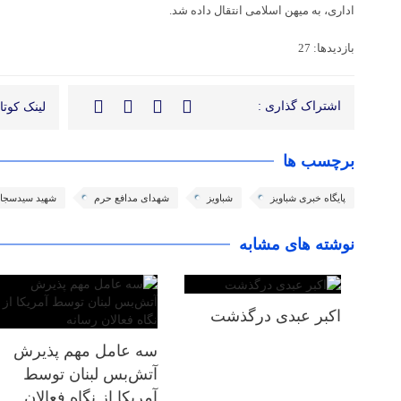
ادارى، به میهن اسلامى انتقال داده شد.
بازدیدها: 27
اشتراک گذاری :
لینک کوتاه
برچسب ها
پایگاه خبری شباویز
شباویز
شهدای مدافع حرم
شهید سیدسجاد
نوشته های مشابه
اکبر عبدی درگذشت
سه عامل مهم پذیرش
آتش‌بس لبنان توسط
آمریکا از نگاه فعالان