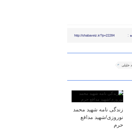
 :
http://shabaveiz.ir/?p=22284
 خلیلی
زندگی نامه شهید محمد
نوروزی/شهید مدافع
حرم