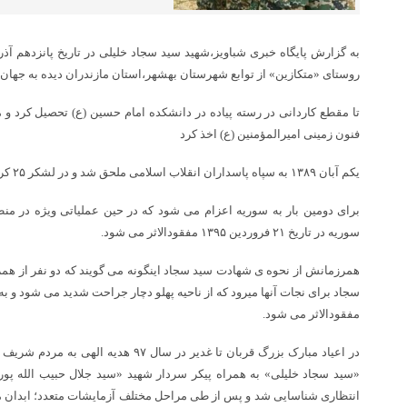
روستای «متکازین» از توابع شهرستان بهشهر،استان مازندران دیده به جهان
تا مقطع کاردانی در رسته پیاده در دانشکده امام حسین (ع) تحصیل کرد و 
فنون زمینی امیرالمؤمنین (ع) اخذ کرد
یکم آبان ۱۳۸۹ به سپاه پاسداران انقلاب اسلامی ملحق شد و در لشکر ۲۵ کربلا به خدمت پرداخت.
سوریه در تاریخ ۲۱ فروردین ۱۳۹۵ مفقودالاثر مى شود.
همرزمانش از نحوه ى شهادت سید سجاد اینگونه مى گویند که دو نفر از ه
سجاد براى نجات آنها میرود که از ناحیه پهلو دچار جراحت شدید مى شود و
مفقودالاثر مى شود.
در اعیاد مبارک بزرگ قربان تا غدیر در سال ۷
«سید سجاد خلیلى» به همراه پیکر سردار شهید «سید جلال حبیب الله 
انتظارى شناسایى شد و پس از طى مراحل مختلف آزمایشات متعدد؛ ابدان 