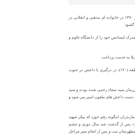
به گزارش پایگاه خبری شباویز،شهید سید سجاد خلیلى در تاریخ پانزدهم آذر ۱۳۷۰ در خانواده اى مذهبى و انقلابى در
 گشود
مدرک لیسانس خود را از دانشگاه علوم و
براى دومین بار به سوریه اعزام مى شود که در حین عملیاتى ویژه در منطقه (۱۲۰)، در درگیری با داعش در جنوب
مرزمان سید سجاد زخمى شده بودند و سید
 به دست داعش هاى ملعون اسیر مى شود و
۹ هدیه الهى به مردم شریف مازندران اینگونه رقم خورد که پیکر شهید
پور» پس از گذشت چند سال دورى و چشم
مطهرشان ثبت و پس از انجام سیر مراحل