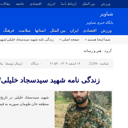
ورزش
بین الملل
ارتباط با ما
انرژی
اقتصادی
جامعه
مقالات
شباویز
پایگاه خبری شباویز
ورزش
اقتصادی
ایران
بین الملل
استانها
سلامت
فرهنگ
شما اینجا هستید »
صفحه اصلی »
زندگی نامه شهید سیدسجاد خلیلی/شهید
گروه :
هنر و رسانه
شناسه :
22284
۱۳ اسفند ۱۴۰۳ - ۲۱:۵۴
۰
دیدگاه
ارسال توسط :
پنا
زندگی نامه شهید سیدسجاد خلیلی/
منطقه خان طومان سوریه به فیض