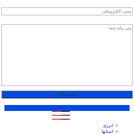
پر بازدید ترین ها
1 روز
1 هفته
1 ماه
انرژی
استانها