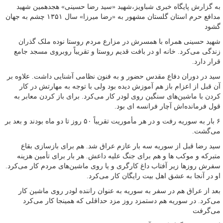
به گزارش پایگاه خبری شباویز،شهید «سید رضا حسینی» هجدهمین شهید
مدافع حرم استان گلستان مشهور به «رضا میرزا» سال ۱۳۵۱ چشم به جهان
گشود
شهید حسینی همراه با همسرش در مزارع مردم روستا نوده ملک گذران
زندگی می‌کرد. خانه او در بافت قدیم روستا و تقریباً روبروی مسجد جامع
قرار دارد.
سید در دوران دفاع مقدس حضور و به فنون نظامی آشنایی داشت. علاوه بر
آن قبل از اعزام باز هم آموزش دیده بود ولی با توجه به مهارتش در کار
کردن با ماشین‌های سنگین روی لودر کار می‌کرد. برای باز کردن معابر به
قول فرمانده‌اش آچار فرانسه ای بود.
۶ بار به سوریه رفت و در هر مأموریت تقریباً ۵۰ روز تا دو ماه بودند و بعد بر
می‌گشت.
سید رضا قبل از سوریه سه بار عازم عراق شد. هم برای بازسازی بقاع
متبرکه و موکب ها و هم برای جنگ علیه داعش. هر بار برای تأمین هزینه
سفرش روزها زیر آفتاب داغ کارگری و یا روی ماشین‌های مردم کار می‌کرد.
او در آنجا به عشق اهل بیت رایگان کار می‌کرد.
بعد از عراق هم در سفر به سوریه به عنوان راننده لودر روی ماشین کار
می‌کرد. در سوریه هم دستمزد روز مزد حداقلی که همینجا کار می‌کرد
می‌گرفت