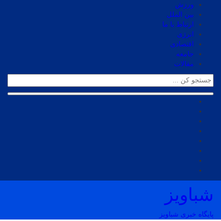
ورزش
بین الملل
ارتباط با ما
انرژی
اقتصادی
جامعه
مقالات
شباویز
پایگاه خبری شباویز