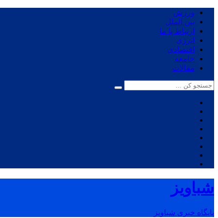
ورزش
بین الملل
ارتباط با ما
انرژی
اقتصادی
جامعه
مقالات
شباویز
پایگاه خبری شباویز