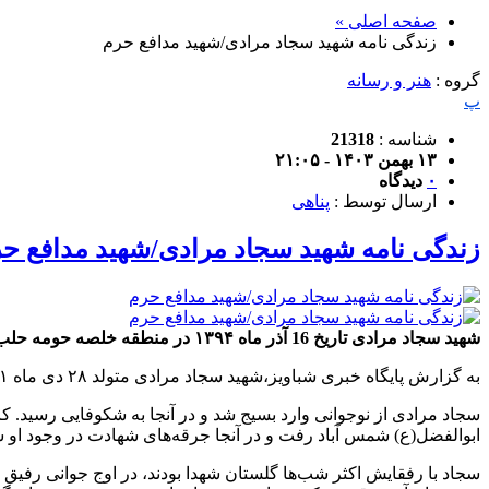
صفحه اصلی »
زندگی نامه شهید سجاد مرادی/شهید مدافع حرم
گروه :
هنر و رسانه
پ
شناسه :
21318
۱۳ بهمن ۱۴۰۳ - ۲۱:۰۵
۰
دیدگاه
ارسال توسط :
پناهی
زندگی نامه شهید سجاد مرادی/شهید مدافع ح
شهید سجاد مرادی تاریخ 16 آذر ماه ۱۳۹۴ در منطقه خلصه حومه حلب در اثر اصابت موشک عناصر کتائب ثوار الشام با تانک و برخورد ترکش به پشت سر به فیض شهادت رسید
به گزارش پایگاه خبری شباویز،شهید سجاد مرادی متولد ۲۸ دی ماه ۱۳۶۱ در روستای آورگان (سد چغاخور) از توابع شهر بلداجی شهر بروجن استان چهارمحال و بختیاری چشم به جهان گشود
سجاد مرادی از نوجوانی وارد بسیج شد و در آنجا به شکوفایی رسید. 
ابوالفضل(ع) شمس آباد رفت و در آنجا جرقه‌های شهادت در وجود او
سجاد با رفقایش اکثر شب‌ها گلستان شهدا بودند، در اوج جوانی رفیق