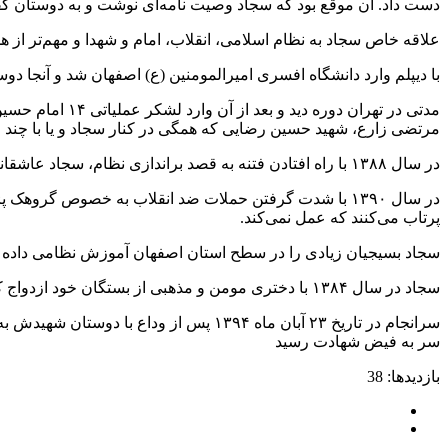
دست داد.‌‌ آن موقع بود که سجاد وصیت نامه‌ای نوشت و به دوستان گف
علاقه خاص سجاد به نظام اسلامی، انقلاب، امام و شهدا و مهم‌تر از همه رهبر انقلاب سبب شد تا در
با دیپلم وارد دانشگاه افسری امیرالمومنین (ع) اصفهان شد و آنجا دو
مرتضی زارع، شهید حسین رضایی که همگی در کنار سجاد و یا با چند 
در سال ۱۳۸۸ با راه افتادن فتنه به قصد براندازی نظام، سجاد عاشقانه همچون دیگر شهدا و همرزمانش از نظام و رهبری انقلاب دفاع کرد.
در سال ۱۳۹۰ با شدت گرفتن حملات ضد انقلاب به خصوص گرو
پرتاب می‌کنند که عمل نمی‌کند.‌‌
سجاد بسیجیان زیادی را در سطح استان اصفهان آموزش نظامی داده ب
سجاد در سال ۱۳۸۴ با دختری مومن و مذهبی از بستگان خود ازدواج کرد، در سال ۱۳۸۷ خداوند دختری به نام فاطمه زهرا به او داد.
سر به فیض شهادت رسید
بازدیدها: 38