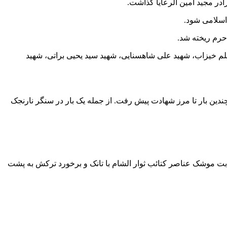
ادر مجید امین الرعایا گذاشت.
 حرم ریخته شد.
. سجاد در لشکر ۱۴ نیز با شهدای زیادی دوست شد. شهید مسلم خیزاب، شهید علی شاهسنایی، شهید سید یحیی براتی، شهید
 چندین بار تا مرز شهادت پیش رفت. از جمله یک بار در سنگر نارنجک
ت و در تاریخ ۱۶ آذر در منطقه خلصه حومه حلب در اثر اصابت موشک عناصر کتائب ثوار الشام با تانک و برخورد ترکش به پشت