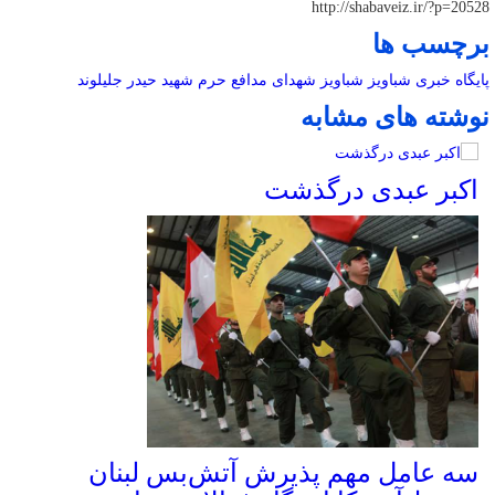
http://shabaveiz.ir/?p=20528
برچسب ها
پایگاه خبری شباویز
شباویز
شهدای مدافع حرم
شهید حیدر جلیلوند
نوشته های مشابه
اکبر عبدی درگذشت
سه عامل مهم پذیرش آتش‌بس لبنان