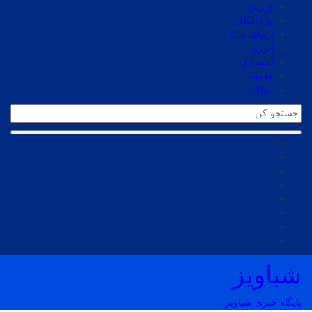
ورزش
بین الملل
ارتباط با ما
انرژی
اقتصادی
جامعه
مقالات
شباویز
پایگاه خبری شباویز