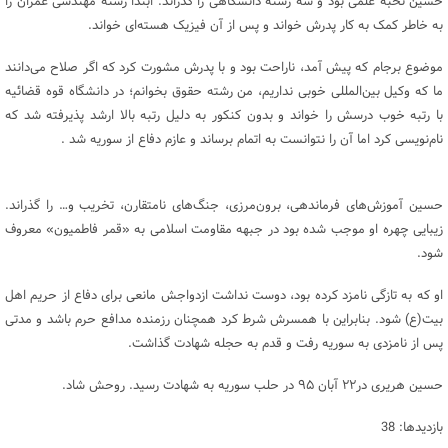
حسین نخبه علمی بود و سه رشته دانشگاهی را گذراند. ابتدا رشته مهندسی عمران را
به خاطر کمک به کار پدرش خواند و پس از آن فیزیک هسته‌ای خواند.
موضوع برجام که پیش آمد، ناراحت بود و با پدرش مشورت کرد که اگر صلاح می‌دانند
ما که وکیل بین‌المللی خوبی نداریم، من رشته حقوق بخوانم؛ در دانشگاه قوه قضائیه
با رتبه خوب درسش را خواند و بدون کنکور به دلیل رتبه بالا ارشد پذیرفته شد که
نام‌نویسی کرد اما آن را نتوانست به اتمام برساند و عازم دفاع از سوریه شد .
حسین آموزش‌های فرماندهی، برون‌مرزی، جنگ‌های نامتقارن، تخریب و… را گذراند.
زیبایی چهره او موجب شده بود در جبهه مقاومت اسلامی به «قمر فاطمیون» معروف
شود.
او که به تازگی نامزد کرده بود، دوست نداشت ازدواجش مانعی برای دفاع از حریم اهل
بیت(ع) شود. بنابراین با همسرش شرط کرد همچنان رزمنده مدافع حرم باشد و مدتی
پس از نامزدی به سوریه رفت و قدم به حجله شهادت گذاشت.
حسین هریری در۲۲ آبان ۹۵ در حلب سوریه به شهادت رسید. روحش شاد.
بازدیدها: 38