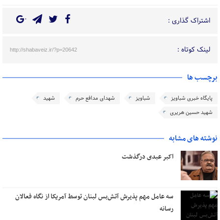
اشتراک گذاری :
لینک کوتاه :
http://shabaveiz.ir/?p=20642
برچسب ها
پایگاه خبری شباویز
شباویز
شهدای مدافع حرم
شهید
شهید حسین هریری
نوشته های مشابه
اکبر عبدی درگذشت
سه عامل مهم پذیرش آتش‌بس لبنان توسط آمریکا از نگاه فعالان
رسانه