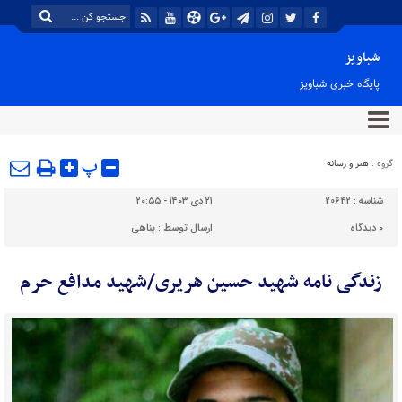
شباویز
پایگاه خبری شباویز
پ
گروه :
هنر و رسانه
شناسه :
20642
۲۱ دی ۱۴۰۳ - ۲۰:۵۵
۰
دیدگاه
ارسال توسط :
پناهی
زندگی نامه شهید حسین هریری/شهید مدافع حرم