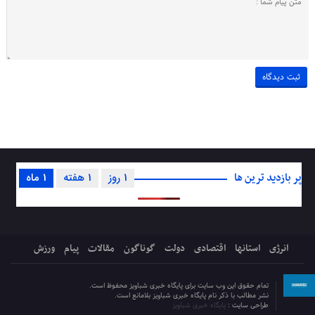
پر بازدید ترین ها
1 روز
1 هفته
1 ماه
انرژی
استانها
اقتصادی
دولت
گوناگون
مقالات
پیام
ورزش
تمام حقوق این وب سایت برای پایگاه خبری شباویز محفوظ است.
نشر مطالب با ذکر نام پایگاه خبری شباویز بلامانع است.
طراحی سایت :
پایگاه خبری شباویز