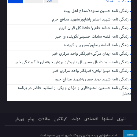
زندگی نامه حسین ستوده/مداح اهل بیت
زندگی نامه شهید اصغر پاشاپور/شهید مدافع حرم
زندگی نامه حنانه خلفی/حافظ کل قرآن کریم
زندگی نامه فضه سادات حسینی/گوینده ی خبر
زندگی نامه فاطمه رضاپور/مجری و گوینده
زندگی نامه ایمان مرآتی/خبرنگار واحد مرکزی خبر
زندگی نامه سید دانیال معین آل داوود/از ورزش حرفه ای تا گویندگی خبر
زندگی نامه میترا لبافی/خبرنگار واحد مرکزی خبر
زندگی نامه شهید نوید صفری/شهید مدافع حرم
زندگی نامه حسنین الحلو/قاری و مؤذن و یکی از اساتید حاضر در برنامه
محفل
انرژی
استانها
اقتصادی
دولت
گوناگون
مقالات
پیام
ورزش
تمام حقوق این وب سایت برای پایگاه خبری شباویز محفوظ است.