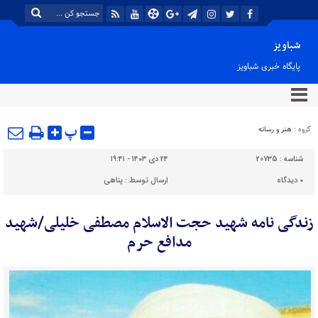
شباویز
پایگاه خبری شباویز
پ
گروه :
هنر و رسانه
شناسه :
20735
۲۴ دی ۱۴۰۳ - ۱۹:۴۱
۰
دیدگاه
ارسال توسط :
پناهی
زندگی نامه شهید حجت الاسلام مصطفی خلیلی/شهید
مدافع حرم