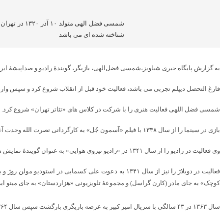
شمسی فضل ال
شناخته شده ای می باشد
به گزارش پایگاه خبری شباویز،شمسی فضل‌الهی، بازیگر، گویندهٔ رادیو و صداپیشهٔ ایرانی، متولد ۱۰ آذر ۱۳۲۰ در محله سنگلج تهران است، پدرش نظامی و مادرش کارمند 
فارغ التحصل دیپلم تجربی می باشد، فعالیت خود قبل از انقلاب شروع کرد و سپس وارد ر
شمسی فضل اللهی فعالیت هنری را با شرکت در کلاس های «تئاتر تهران» شروع کرد. اولین بار بازی در تئاتر را از سا
بازی در سینما را از سال ۱۳۳۸ با فیلم «آسمون جُل» به کارگردانی نصرت الله وحدت آغاز کرد. وی در سال های اولیهٔ حضورش در سینمای قبل از انقلاب با نام مستعار «شهرزاد» فعالیت می کرد .
وی فعالیت در رادیو را از سال ۱۳۴۱ در «رادیو نیروی هوایی» به عنوان گویندهٔ نمایش های «داستان های یک شب از هزار و یک شب» آغاز کرد و از سال ۱۳۴۳ نیز در «رادیو ایران» به عنوان بازیگر نمایش های رادیویی فعالیت داشته است.
عالیت در دوبلاژ را نیز از سال ۱۳۴۱ به دعوت علی کسمایی در استودیو مولن روژ و با گویندگی در فیلم ژاپنی «هرگز نمیر مادر» (ساختهٔ میکیو ناروسی) به جای
کوچک» به جای
مادر
(کارن گراسل) و مجموعهٔ تلویزیونی «هزاردستان» به جای مینو ابری
سال ۱۳۶۳ در ۴۳ سالگی با سریال امیر کبیر به عرصه بازیگری بازگشت سپس سال ۱۳۶۴ در سریال همسایه ها حضور داشت سال ۱۳۶۵ هم با فیلم شیر سنگی به کارگردانی و نویسندگی مسعود جعفری جوزانی وارد سینمای بعد انقلاب شد