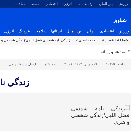
ورزش
بین الملل
ارتباط با ما
انرژی
اقتصادی
جامعه
مقالات
شباویز
پایگاه خبری شباویز
ورزش
اقتصادی
ایران
بین الملل
استانها
سلامت
فرهنگ
انرژی
شما اینجا هستید »
صفحه اصلی »
زندگی نامه شمسی فضل اللهی/زندگی شخصی و 
گروه :
هنر و رسانه
شناسه :
17170
۲۹ شهریور ۱۴۰۳ - ۲۰:۰۸
۰
دیدگاه
ارسال توسط :
پناهی
زندگی ن