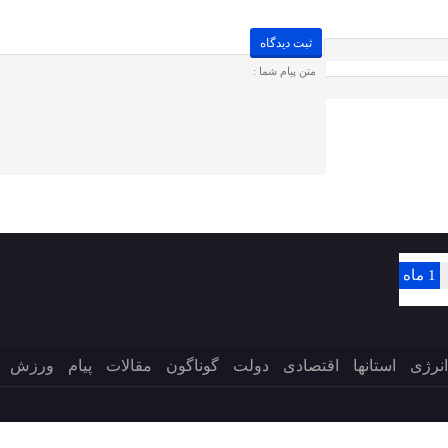
1 ماه
انرژی
استانها
اقتصادی
دولت
گوناگون
مقالات
پیام
ورزش