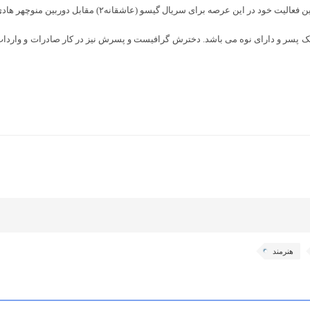
عرصه برای سریال گیسو (عاشقانه۲) مقابل دوربین منوچهر هادی رفت.
هنرمند