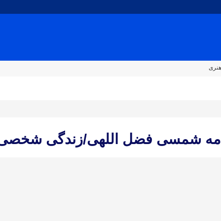
هنری
امه شمسی فضل اللهی/زندگی شخصی 