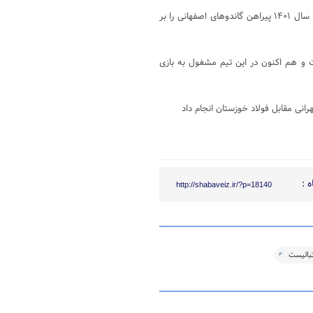
نیم فصل ۱۴۰۰ – ۱۳۹۹ در ۲۳ سالگی به تیم ذوب آهن اصفهان پیوست و تا سال ۱۴۰۱ پیراهن گاندوهای اصفهانی را بر
پولیس تهران بازگشت و هم اکنون در این تیم مشغول به بازی
 :
http://shabaveiz.ir/?p=18140
بالیست