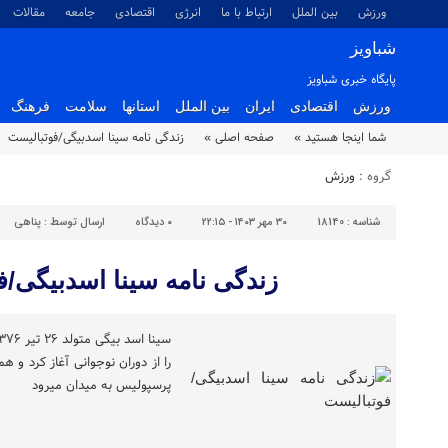
ورزش
بین الملل
ارتباط با ما
انرژی
اقتصادی
جامعه
مقالات
شباویز
پایگاه خبری شباویز
ورزش
اقتصادی
ایران
بین الملل
استانها
سلامت
فرهنگ
شما اینجا هستید »
صفحه اصلی »
زندگی نامه سینا اسدبیگی/فوتبالیست
گروه :
ورزش
شناسه :
18140
۳۰ مهر ۱۴۰۳ - ۲۲:۱۵
۰
دیدگاه
ارسال توسط :
پناهی
زندگی نامه سینا اسدبیگی/ف
را از دوران نوجوانی آغاز کرد و 
پرسپولیس به میدان میرود