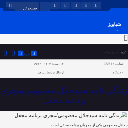
شباویز
پایگاه خبری شباویز
پ
گروه :
هنر و رسانه
شناسه :
22254
۱۲ اسفند ۱۴۰۳ - ۱۹:۳۳
۰
دیدگاه
ارسال توسط :
پناهی
زندگی نامه سیدجلال معصومی/مجری
برنامه محفل
 جلال معصومی یکی از مجریان برنامه محفل است