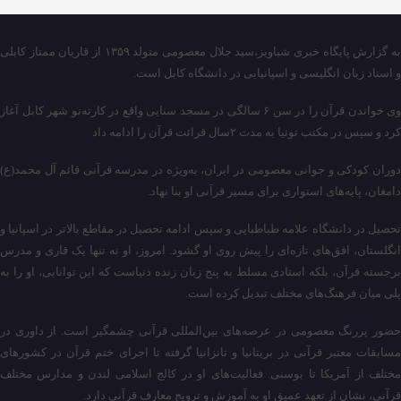
به گزارش پایگاه خبری شباویز،سید جلال معصومی متولد ۱۳۵۹ از قاریان ممتاز کابلی
و استاد زبان انگلیسی و اسپانیایی در دانشگاه کابل است.
وی خواندن قرآن را در سن ۶ سالگی در مسجد سنایی واقع در کارته‌نو شهر کابل آغاز
کرد و سپس در مکتب توتیا به مدت ۲سال قرائت قرآن را ادامه داد
دوران کودکی و جوانی معصومی در ایران، به‌ویژه در مدرسه قرآنی قائم آل محمد(ع)
دامغان، پایه‌های استواری برای مسیر قرآنی او بنا نهاد.
تحصیل در دانشگاه علامه طباطبایی و سپس ادامه تحصیل در مقاطع بالاتر در اسپانیا و
انگلستان، افق‌های تازه‌ای را پیش روی او گشود. امروز، او نه تنها یک قاری و مدرس
برجسته قرآن، بلکه استادی مسلط به پنج زبان زنده دنیاست که این توانایی، او را به
پلی میان فرهنگ‌های مختلف تبدیل کرده است.
حضور پررنگ معصومی در عرصه‌های بین‌المللی قرآنی چشمگیر است. از داوری در
مسابقات معتبر قرآنی در بریتانیا و تانزانیا گرفته تا اجرای ختم قرآن در کشورهای
مختلف از آمریکا تا بوسنی. فعالیت‌های او در کالج اسلامی لندن و مدارس مختلف
قرآنی، نشان از تعهد عمیق او به آموزش و ترویج معارف قرآنی دارد.