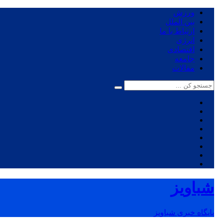
ورزش
بین الملل
ارتباط با ما
انرژی
اقتصادی
جامعه
مقالات
شباویز
پایگاه خبری شباویز