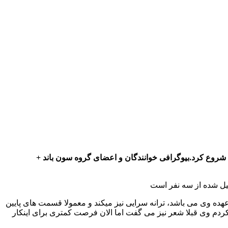
سِوِن ، یک گروه موسیقی پاپ ایرانی است که اعضای آن امیر قنادی ، آرش قنادی و کیارش پوزشی هستند. این گروه فعالیت خود را از 1376 شروع کرد.بیوگرافی خوانندگان و اعضای گروه سون باند +
یل شده از سه نفر است
زی ها برعهده وی می باشد، ترانه سرایی نیز میکند و معمولا قسمت‌ های پایین
ردم وی قبلا شعر نیز می گفت اما الان فرصت کمتری برای اینکار