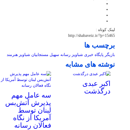
لینک کوتاه :
http://shabaveiz.ir/?p=15465
برچسب ها
بازیگر
پایگاه خبری شباویز
رسانه
سهیل مستجابیان
شباویز
هنرمند
نوشته های مشابه
اکبر عبدی
درگذشت
سه عامل مهم
پذیرش آتش‌بس
لبنان توسط
آمریکا از نگاه
فعالان رسانه