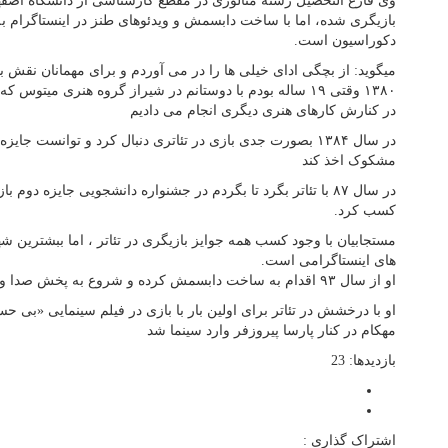
وی فارغ التحصیل رشته متالوژی در مقطع کارشناسی از دانشگاه اصف
بازیگری شده، اما با ساخت دابسمش و ویدئوهای طنز در اینستاگرام
دکوراسیون است.
میگوید: از بچگی ادای خیلی ها را در می آوردم و برای مهمانان نقش 
۱۳۸۰ وقتی ۱۹ ساله بودم با دوستانم در شیراز گروه هنری میتوس 
در کنارش کارهای هنری دیگری انجام می دادیم
در سال ۱۳۸۴ بصورت جدی بازی در تئاتری دنبال کرد و توانست جا
مشکوک اخذ کند
در سال ۸۷ با تئاتر بگرد تا بگردم در جشنواره دانشجویی جایزه دو
کسب کرد.
مستجابیان با وجود کسب همه جوایز بازیگری در تئاتر ، اما ببشترین
های اینستاگرامی است.
او از سال ۹۳ اقدام به ساخت دابسمش کرده و شروع به پخش صدا و لب خوانی کرد.
او با درخشش در تئاتر برای اولین بار با بازی در فیلم سینمایی «ب
مهکام در کنار پارسا پیروزفر وارد سینما شد
بازدیدها: 23
اشتراک گذاری :