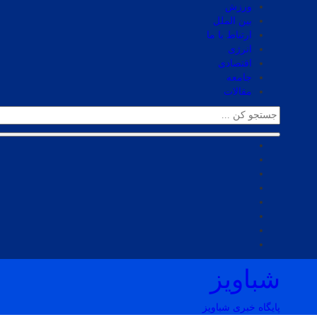
ورزش
بین الملل
ارتباط با ما
انرژی
اقتصادی
جامعه
مقالات
شباویز
پایگاه خبری شباویز