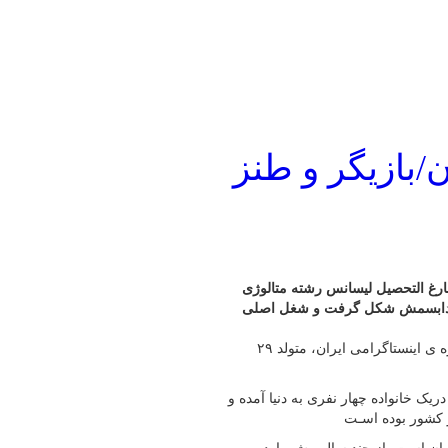
/بازیگر و طنز
ر شیراز، بازیگر است، فارغ التحصیل لیسانس رشته متالوژی
با دابسمش شکل گرفت و شغل اصلی
به گزارش پایگاه خبری شباویز،سهیل مستجابیان بازیگر، کمدین و چهره ی اینستاگرامی ایران، متولد ۲۹
ریک خانواده چهار نفری به دنیا آمده و
ز کشور بوده اسـت