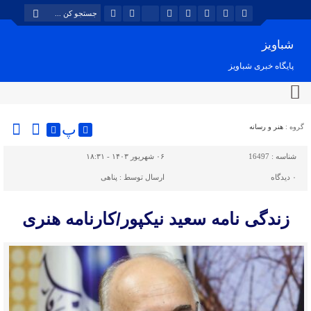
شباویز
پایگاه خبری شباویز
پ
گروه :
هنر و رسانه
شناسه :
16497
۰۶ شهریور ۱۴۰۳ - ۱۸:۳۱
۰
دیدگاه
ارسال توسط :
پناهی
زندگی نامه سعید نیکپور/کارنامه هنری