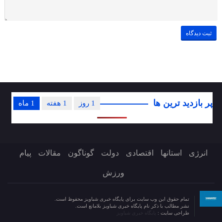
پر بازدید ترین ها
1 روز
1 هفته
1 ماه
انرژی
استانها
اقتصادی
دولت
گوناگون
مقالات
پیام
ورزش
تمام حقوق این وب سایت برای پایگاه خبری شباویز محفوظ است.
نشر مطالب با ذکر نام پایگاه خبری شباویز بلامانع است.
طراحی سایت :
پایگاه خبری شباویز