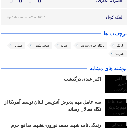
اشتراک گذاری :
لینک کوتاه :
http://shabaveiz.ir/?p=16497
برچسب ها
بازیگر
پایگاه خبری شباویز
رسانه
سعید نیکپور
شباویز
هنرمند
نوشته های مشابه
اکبر عبدی درگذشت
سه عامل مهم پذیرش آتش‌بس لبنان توسط آمریکا از
نگاه فعالان رسانه
زندگی نامه شهید محمد نوروزی/شهید مدافع حرم