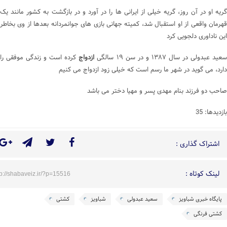
گریه او در آن روز، گریه خیلی از ایرانی ها را در آورد و در بازگشت به کشور مانند یک
قهرمان واقعی از او استقبال شد، کمیته‌ جهانی بازی‌ های جوانمردانه بعدها از وی بخاطر
این ناداوری دلجویی کرد
سعید عبدولی در سال ۱۳۸۷ و در سن ۱۹ سالگی
ازدواج
کرده است و زندگی موفقی را
دارد، می گوید در شهر ما رسم است که خیلی زود ازدواج می کنیم
صاحب دو فرزند بنام مهدی پسر و مهیا دختر می باشد
بازدیدها: 35
اشتراک گذاری :
لینک کوتاه :
tp://shabaveiz.ir/?p=15516
پایگاه خبری شباویز
سعید عبدولی
شباویز
کشتی
کشتی فرنگی