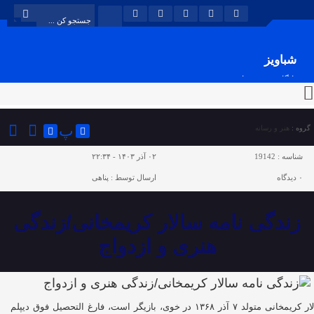
شباویز
پایگاه خبری شباویز
پ
گروه :
هنر و رسانه
شناسه :
19142
۰۲ آذر ۱۴۰۳ - ۲۲:۳۴
۰
دیدگاه
ارسال توسط :
پناهی
زندگی نامه سالار کریمخانی/زندگی
هنری و ازدواج
سالار کریمخانی متولد ۷ آذر ۱۳۶۸ در خوی، بازیگر است، فارغ التحصیل فوق دیپلم