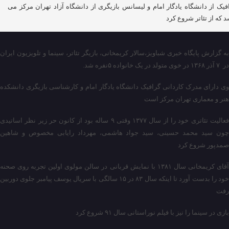
فیک از دانشگاه یادگار امام و لیسانس بازیگری از دانشگاه آزاد تهران مرکز می
د که از تئاتر شروع کرد
به گزارش پایگاه خبری شباویز،سالار کریمخانی، بازیگر تئاتر، سینما و تلویزیون ایران
در ۷ آذر ۱۳۶۸ در خوی متولد در یک خانواده ۵نفره شد.
وی دارای مدرک کاردانی گرافیک دانشگاه یادگار امام و کارشناسی بازیگری دانشکده
هنر و معماری تهران مرکز است
فعالیت تئاتری خود را از سال ۱۳۷۷ وقتی ۹ ساله بود از کانون حر زیر نظر اساتیدی
چون سید محمد حسینی، سید جواد هاشمی، مهرداد رایابی مخصوص و شاهین
صمدپور شروع کرد
آقای کریمخانی سال ۱۳۸۱ با نمایش قربانی در سالن مولوی اولین تجربه روی صحنه
خود را بدست آورد تا اینکه سال ۸۳ در ۱۵ سالگی با سریال یوسف پیامبر جلوی دوربین
رفت
بازی در سینما را نیز با فیلم نوراستانی سال ۹۱ شروع کرد