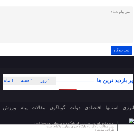
پر بازدید ترین ها
1 روز
1 هفته
1 ماه
انرژی
استانها
اقتصادی
دولت
گوناگون
مقالات
پیام
ورزش
تمام حقوق این وب سایت برای پایگاه خبری شباویز محفوظ است.
نشر مطالب با ذکر نام پایگاه خبری شباویز بلامانع است.
طراحی سایت :
پایگاه خبری شباویز