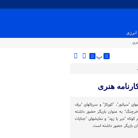
انرژی
نری
پ
کارنامه هنری
ای "سیانور"، "کورتاژ" و سریالهای "برف
"خرچنگ" به عنوان بازیگر حضور داشته
وتاه "دیر یا زود" و نمایشهای "جنایات
ان بازیگر حضور داشته است.