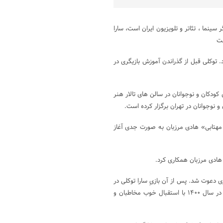
ارا توکلی متولد ۳۰ مرداد ۱۳۶۷ در تهران بازیگر سینما ، تئاتر و تلویزیون ایران است، سارا
ست
دریان آغاز کرد. توکلی قبل از گذراندن آموزش بازیگری در
 کودکان و نوجوانان در سالن های تالار هنر
 نوجوانان در تهران برگزار کرده است.
الگی با نمایش «خانمچه و مهتابی» هادی مرزبان به صورت جدی آغاز
 هادی مرزبان همکاری کرد.
میرباقری دعوت شد. پس از آن بازیِ سارا توکلی در
سریال «برف بی صدا می بارد» در نقش سارا به کارگردانی پوریا آذربایجانی و در سال ۱۴۰۰ با استقبال خوب مخاطبان و