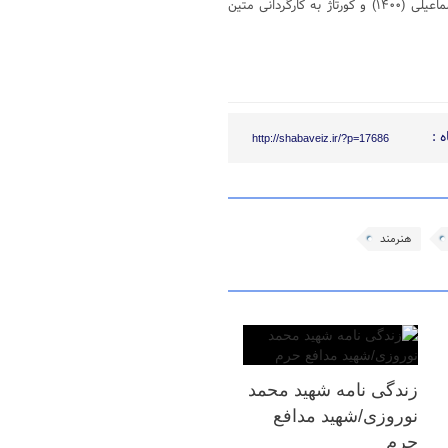
سارا توکلی هم چنین در فیلم های سینمایی سه جلد به کارگردانی مهدی اسماعیلی (۱۴۰۰) و کورتاژ به کارگردانی متین
 :
http://shabaveiz.ir/?p=17686
هنرمند
زندگی نامه شهید محمد
نوروزی/شهید مدافع
حرم