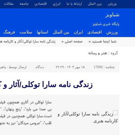
ورزش
بین الملل
ارتباط با ما
انرژی
اقتصادی
جامعه
مقالات
شباویز
پایگاه خبری شباویز
ورزش
اقتصادی
ایران
بین الملل
استانها
سلامت
فرهنگ
شما اینجا هستید »
صفحه اصلی »
زندگی نامه سارا توکلی/آثار و کارنامه ه
گروه :
هنر و رسانه
شناسه :
17686
۱۵ مهر ۱۴۰۳ - ۲۲:۲۹
۰
دیدگاه
ارسال توسط :
پناهی
زندگی نامه سارا توکلی/آثار و 
سارا توکلی در آثاری همچون فیلمه
بی صدا می بارد"، "رنج پنهان"، 
است.سارا توکلی همچنین در فیلم ک
قلب"، "عروس مردگان" نیز به عنو