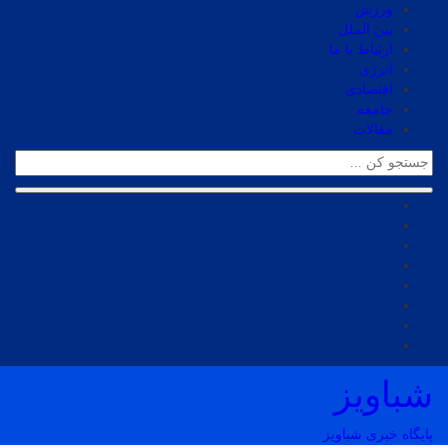
ورزش
بین الملل
ارتباط با ما
انرژی
اقتصادی
جامعه
مقالات
شباویز
پایگاه خبری شباویز