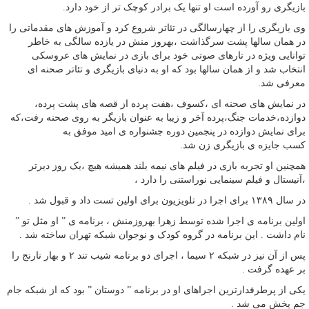
بازیگری رو آورده است او تنها یک برادر کوچک تر از خود دارد.
وی بازیگری را از چهارسالگی در تئاتر شروع کرد و آموزش های مقدماتی را
در همان سالها پشت سرگذاشت ،بهروز منش در یازده سالگی به خاطر
توانایی ویژه در تارهای صوتی خود برای بازی در نمایش های عروسکی
انتخاب شد و از همان سالها بود که او به دنیای بازیگری و تئاتر صحنه ای
معرفی شد.
در نمایش های صحنه ای ،کسوف ،هفت پرده از قصه های پشت پرده،
دوازده،خدمات جنگ،پرده آخر و زیبا به عنوان بازیگر به روی صحنه رفت،که
برای نمایش دوازده در پنجمین دوره جشنواره ی امید موفق به
کسب جایزه ی بازیگری زن شد.
همچنین او تجربه بازی در فیلم های نیمه بلند همیشه هیچ ،یک روز دیرتر
،آنیستال و فیلم سینمایی نوراستنی را دارد ،
در سال ۱۳۸۹ برای اجرا در تلویزیون برای اولین تست داد و قبول شد .
اولین برنامه ی اجرا شده توسط زهرا بهروزمنش ، برنامه ی ” او مثل تو ”
نام داشت . این برنامه در گروه کودک و نوجوان شبکه تهران ساخته شد .
پس از آن نیز در شبکه ۲ سیما ، اجرای دو برنامه شیب تند ۲ و بهار نارنج را
بر عهده گرفت .
یکی از پرطرفدارترین اجراهای او در برنامه ” دوستان ” بود که از شبکه جام
جم پخش می شد .