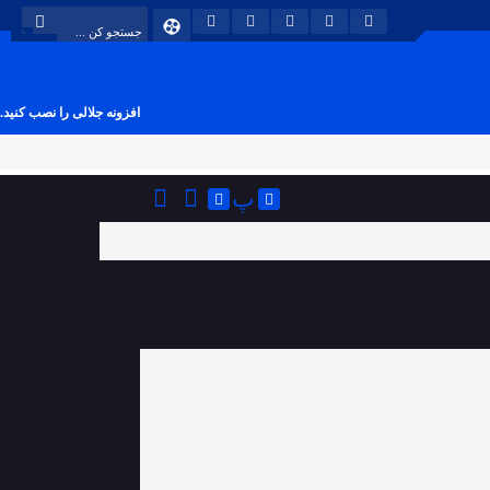
افزونه جلالی را نصب کنید.
پ