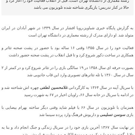
رشته معماری از دانشگاه تهران است، قبل از انقلاب فعالیت خود را آغاز کرد و
حالا در کنار تدریس؛ بازیگری شناخته شده تلویزیون می باشد
به گزارش پایگاه خبری شباویز،رویا افشار در سال ۱۳۳۹ در شهر آبادان در ایران
متولد شد. او دارای مدرک از رشته معماری در دانشگاه تهران است
فعالیت خود را در سال ۱۳۵۵ وقتی ۱۶ ساله بود با حضور در پشت صحنه تئاتر و
همکاری در ساخت دکور شروع کرد و تا قبل انقلاب در پشت صحنه حضور داشت
بصورت حرفه ای سال ۱۳۵۸ در ۱۹ سالگی بازی را در تئاتر شروع کرد و در کمتر از ۲
سال در سال ۱۳۶۰ با تله تئاترهای تصویری وارد این قاب جادویی شد
با سریال آینه در سال ۱۳۶۴ به کارگردانی
غلامحسین لطفی
چهره اش شناخته شد و
در ادامه با سریال در خانه سال ۶۶، راویان اخبار در ۶۷ به شهرت رسید
همزمان با تلویزیون در سال ۶۶ با فیلم شاید وقتی دیگر ساخته بهرام بیضایی با
بازی
سوسن تسلیمی
و داریوش فرهنگ وارد پرده سینما شد
در نهایت سال ۱۳۶۷ آخرین بازی خود را در سریال زندگی و جنگ انجام داد و بنا به
دلایل گفته نشده وارد یک دوره ممنوع الکاری و در نهایت فراموشی شد