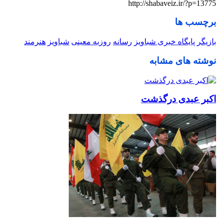
http://shabaveiz.ir/?p=13775
برچسب ها
بازیگر
پایگاه خبری شباویز
رسانه
روزبه معینی
شباویز
هنرمند
نوشته های مشابه
اکبر عبدی درگذشت