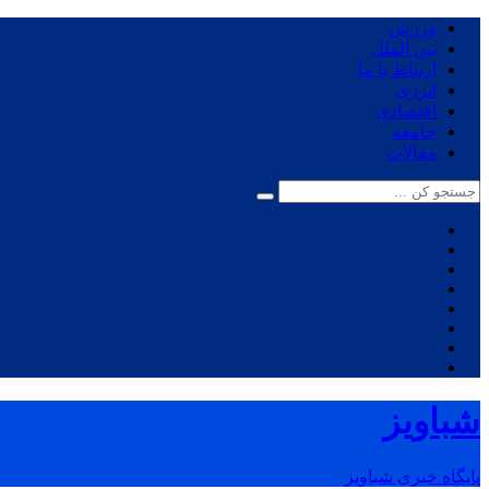
ورزش
بین الملل
ارتباط با ما
انرژی
اقتصادی
جامعه
مقالات
شباویز
پایگاه خبری شباویز