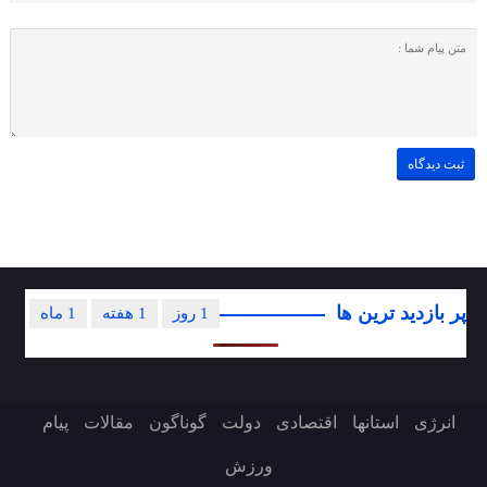
پر بازدید ترین ها
1 روز
1 هفته
1 ماه
انرژی
استانها
اقتصادی
دولت
گوناگون
مقالات
پیام
ورزش