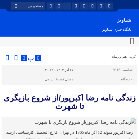
شباویز
پایگاه خبری شباویز
پ
گروه :
هنر و رسانه
شناسه :
19916
۲۷ آذر ۱۴۰۳ - ۲۰:۲۳
۰
دیدگاه
ارسال توسط :
پناهی
زندگی نامه رضا اکبرپور/از شروع بازیگری
تا شهرت
رضا اکبرپور متولد 12 آذر ماه 1365 در تهران، فارغ التحصیل کارشناسی ارشد