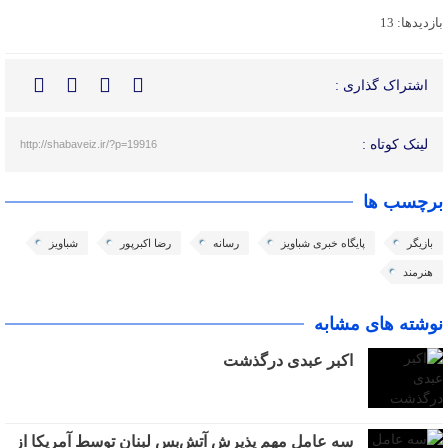
بازدیدها: 13
اشتراک گذاری :
لینک کوتاه :
http://shabaveiz.ir/?p=19916
برچسب ها
بازیگر
پایگاه خبری شباویز
رسانه
رضا اکبرپور
شباویز
هنرمند
نوشته های مشابه
اکبر عبدی درگذشت
سه عامل مهم پذیرش آتش‌بس لبنان توسط آمریکا از