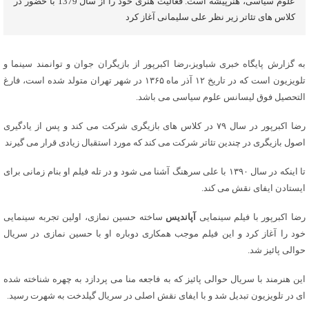
علوم سیاسی، هنرپیشه است. فعالیت هنری خود را از سال 1379 با حضور در
کلاس های تئاتر زیر نظر علی سلیمانی آغاز کرد
به گزارش پایگاه خبری شباویز،رضا اکبرپور از بازیگران جوان و توانمند سینما و
تلویزیون است که در تاریخ ۱۲ آذر ماه ۱۳۶۵ در شهر تهران متولد شده است، فارغ
التحصیل فوق لیسانس علوم سیاسی می باشد.
رضا اکبرپور در سال ۷۹ در کلاس های بازیگری شرکت می کند و پس از یادگیری
اصول بازیگری در چندین تئاتر شرکت می کند که مورد استقبال زیادی قرار می گیرند
تا اینکه در سال ۱۳۹۰ با علی سرهنگ آشنا می شود و در تله فیلم او بنام زمانی برای
ایستادن ایفای نقش می کند.
رضا اکبرپور با فیلم سینمایی
آپاندیس
ساخته حسین نمازی، اولین تجربه سینمایی
خود را آغاز کرد و این فیلم موجب همکاری دوباره او با حسین نمازی در سریال
حوالی پائیز شد.
این هنرمند با سریال حوالی پائیز که به فاجعه منا می پردازد به چهره شناخته شده
ای در تلویزیون تبدیل شد و با ایفای نقش اصلی در سریال گیلدخت به شهرت رسید.