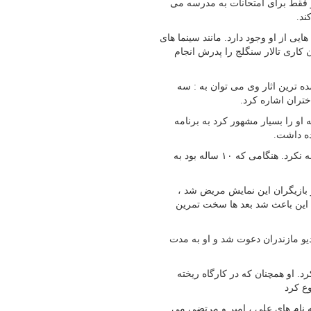
یز فقط برای امتحانات به مدرسه می
ند.
یی از او وجود دارد. مانند سینما های
ن کاری تالار سنگلج را پدرش انجام
ده ترین اثار وی می توان به : سه
دختران اشاره کرد.
او را بسیار مشهور کرد به برنامه
هده داشت.
احمدی برای یادگیری تئاتر و بازیگری هیچ وقت کلاس اموزشی را تجربه نکرد. هنگامی که ۱۰ ساله بود به
 بازیگران این نمایش مریض شد ،
 این باعث شد بعد ها سخت تمرین
یو مازندران دعوت شد و او به مدت
 ۵۹-۶۰ به تهران مهاجرت کرد. او همچنان که در کارگاه ریخته
ع کرد
دواج کرد و اکنون صاحب ۳ فرزند پسر به نام های علی ، امیر و مرتضی می