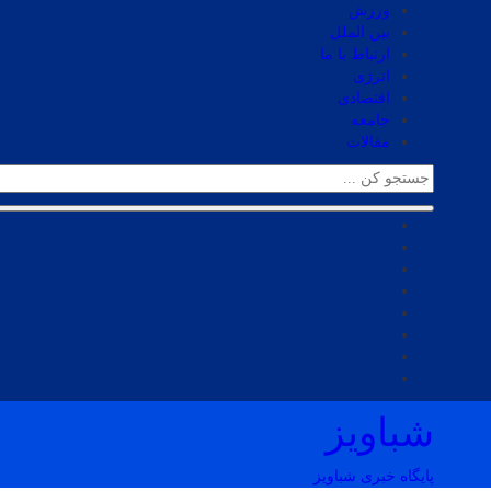
ورزش
بین الملل
ارتباط با ما
انرژی
اقتصادی
جامعه
مقالات
شباویز
پایگاه خبری شباویز