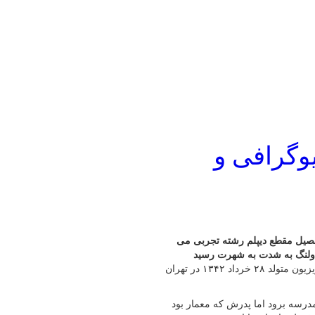
وگرافی و
گر است، فارغ التحصیل مقطع دیپلم رشته تجربی می
و دولنگ به شدت به شهرت رسید
به گزارش پایگاه خبری شباویز،خسرو احمدی بازیگر سینما، تئاتر و تلویزیون متولد ۲۸ خرداد ۱۳۴۲ در تهران
رسه برود اما پدرش که معمار بود