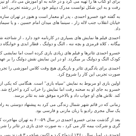
برای او کتاب ها را تهیه می کرد و در خانه به او اموزش می داد. او ن
رفت و به این شکل توانست مدرک دیپلم خود را در رشته تجربی اخذ ک
به گفته خود خسرو احمدی ، پدر او معمار است و هنوز در تهران سازه ها
خیابان انقلاب جنب لاله زار ، سینما های میدان امام حسین ، و یا سیما
داد.
احمدی فیلم ها نمایش های بسیاری در کارنامه خود دارد ، از شناخته ش
بیگانه ، کلاه قرمزی و بچه ننه ، النگ و دولنگ ، قطار ابدی و خوابگاه 
خسرو احمدی تئاترها و فیلم های زیادی بازی کرده است اما نمایشی که 
کودک النگ و دولنگ بر میگردد. او در این نمایش نقش دولنگ را بر ع
صورت تجربی این کار را شروع کرد.
اولین بازی او مربوط به نمایش “سیاه بازی” است. هنگامی که یکی از
خسرو به جای او به صحنه رفت اما نمایش را خراب کرد و اخراج شد.
کند. تلاش های او جواب داد و بالاخره موفق شد به تئاتر برسد.
زمانی که در قائم شهر شمال زندگی می کرد به پیشنهاد دوستی به راد
یک سال مجری رادیو با زبان مازنی و فارسی بود.
بعد از گذشت مدتی خسرو احمدی در سال
گری و شرکت بیمه کار می کرد ، به صورت جدی بازی در تئاتر را شرو
احمدی در اویل سال ۱۳۶۰ از