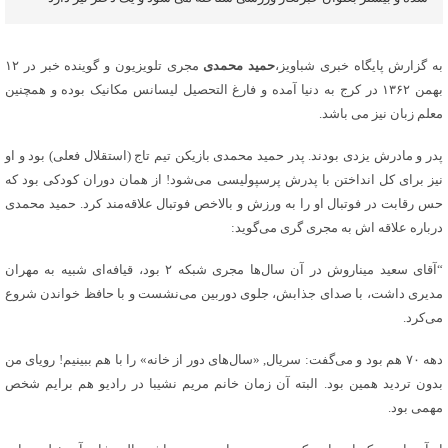
به گزارش پایگاه خبری شباویز،
حمید محمدی
مجری تلویزیون و گوینده خبر در ۱۲
بهمن ۱۳۶۲ در کرج به دنیا آمده و فارغ التحصیل لیسانس مکانیک بوده و همچنین
معلم زبان نیز می باشد.
پدر و مادرش یزدی بودند. پدر حمید محمدی بازیکن تیم تاج (استقلال فعلی) بود و او
نیز برای کل انداختن با پدرش پرسپولیسی می‌شود! از همان دوران کودکی بود که
حس رقابت در فوتبال او را به ورزش و بالاخص فوتبال علاقه‌مند کرد. حمید محمدی
درباره علاقه اش به مجری گری می‌گوید:
“آقای سعید میناروش در آن سال‌ها مجری شبکه ۲ بود، قیافه‌ای شبیه به مهران
مدیری داشت، با صدای جذابش، جلوی دوربین می‌نشست و با حافظ خواندن شروع
می‌کرد.
دهه ۷۰ هم بود و می‌گفت: سریال, «سال‌های دور از خانه» را با هم ببینیم! رویای من
بدون تردید همین بود. البته آن زمان خانم مریم نشیبا در رادیو هم برایم شخص
مهمی بود.