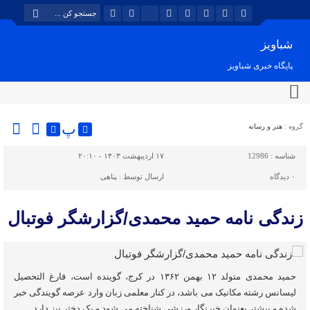
شباویز
پایگاه خبری شباویز
پ
گروه :
هنر و رسانه
شناسه :
12986
۱۷ اردیبهشت ۱۴۰۳ - ۲۰:۱۰
۰
دیدگاه
ارسال توسط :
پناهی
زندگی نامه حمید محمدی/گزارشگر فوتبال
حمید محمدی متولد ۱۲ بهمن ۱۳۶۲ در کرج، گوینده است، فارغ التحصیل
لیسانس رشته مکانیک می باشد، در کنار معلمی زبان وارد عرصه گویندگی خبر
شده و بیشتر بعنوان خبرنگار ورزشی شناخته می شود و یک دختر نیز دارد