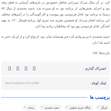
کرد. در آن سال مزدک میرزایی بخاطر حضورش در بازی‌های آسیایی به قطر رفته
بود و اجرای بخش‌هایی از برنامه نود به او سپرده شد. حمید محمدی از سال ۸۷
رسما به برنامه نود عادل فردوسی پور پیوست و کار گویندگی را در آیتم‌های مختلف
این برنامه انجام می‌داد. او همچنین مجری سه سری اول برنامه فوتبال ۱۲۰، به تهیه
کنندگی عادل فردوسی پور بود که مخاطبان زیادی پیدا کرد
حمید محمدی با مریم ولدی که دختر همسایه شان بود، ازدواج کرد و از او یک دختر به
اسم یلدا دارد.
بازدیدها: 190
اشتراک گذاری :
لینک کوتاه :
http://shabaveiz.ir/?p=12986
برچسب ها
بازیگر
پایگاه خبری شباویز
حمید محمدی
رسانه