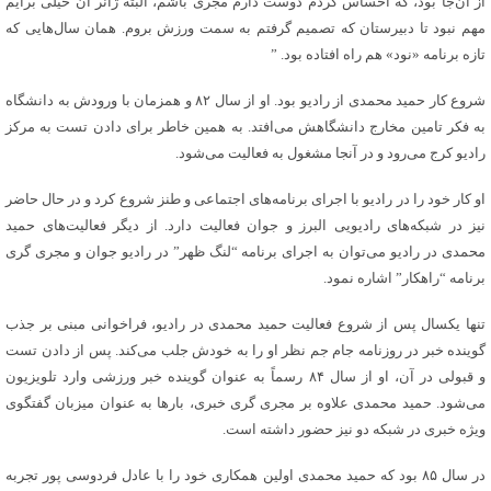
از آن‌جا بود، که احساس کردم دوست دارم مجری باشم، البته ژانر آن خیلی برایم
مهم نبود تا دبیرستان که تصمیم گرفتم به سمت ورزش بروم. همان سال‌هایی که
تازه برنامه «نود» هم راه افتاده بود. ”
شروع کار حمید محمدی از رادیو بود. او از سال ۸۲ و همزمان با ورودش به دانشگاه
به فکر تامین مخارج دانشگاهش می‌افتد. به همین خاطر برای دادن تست به مرکز
رادیو کرج می‌رود و در آنجا مشغول به فعالیت می‌شود.
او کار خود را در رادیو با اجرای برنامه‌های اجتماعی و طنز شروع کرد و در حال حاضر
نیز در شبکه‌های رادیویی البرز و جوان فعالیت دارد. از دیگر فعالیت‌های حمید
محمدی در رادیو می‌توان به اجرای برنامه “لنگ ظهر” در رادیو جوان و مجری گری
برنامه “راهکار” اشاره نمود.
تنها یکسال پس از شروع فعالیت حمید محمدی در رادیو، فراخوانی مبنی بر جذب
گوینده خبر در روزنامه جام جم نظر او را به خودش جلب می‌کند. پس از دادن تست
و قبولی در آن، او از سال ۸۴ رسماً به عنوان گوینده خبر ورزشی وارد تلویزیون
می‌شود. حمید محمدی علاوه بر مجری گری خبری، بار‌ها به عنوان میزبان گفتگوی
ویژه خبری در شبکه دو نیز حضور داشته است.
در سال ۸۵ بود که حمید محمدی اولین همکاری خود را با عادل فردوسی پور تجربه