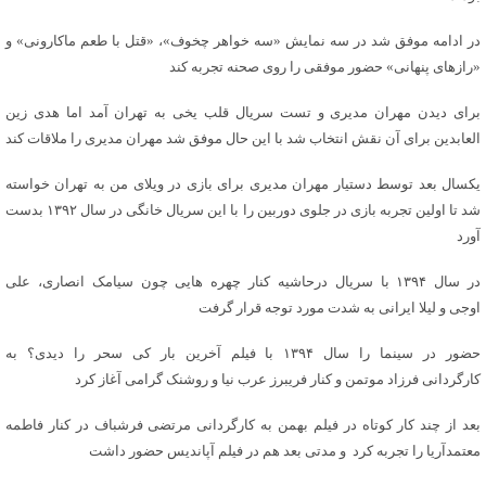
در ادامه موفق شد در سه نمایش «سه خواهر چخوف»، «قتل با طعم ماکارونی» و
«رازهای پنهانی» حضور موفقی را روی صحنه تجربه کند
برای دیدن مهران مدیری و تست سریال قلب یخی به تهران آمد اما هدی زین
العابدین برای آن نقش انتخاب شد با این حال موفق شد مهران مدیری را ملاقات کند
یکسال بعد توسط دستیار مهران مدیری برای بازی در ویلای من به تهران خواسته
شد تا اولین تجربه بازی در جلوی دوربین را با این سریال خانگی در سال ۱۳۹۲ بدست
آورد
در سال ۱۳۹۴ با سریال درحاشیه کنار چهره هایی چون سیامک انصاری، علی
اوجی و لیلا ایرانی به شدت مورد توجه قرار گرفت
حضور در سینما را سال ۱۳۹۴ با فیلم آخرین بار کی سحر را دیدی؟ به
کارگردانی فرزاد موتمن و کنار فریبرز عرب نیا و روشنک گرامی آغاز کرد
بعد از چند کار کوتاه در فیلم بهمن به کارگردانی مرتضی فرشباف در کنار فاطمه
معتمدآریا را تجربه کرد و مدتی بعد هم در فیلم آپاندیس حضور داشت