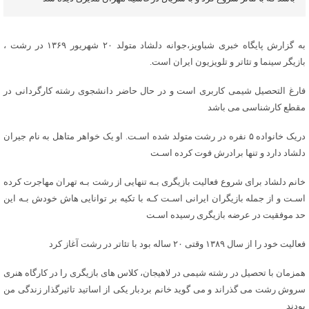
به گزارش پایگاه خبری شباویز،جوانه دلشاد متولد ۲۰ شهریور ۱۳۶۹ در رشت ،
بازیگر سینما و تئاتر و تلویزیون ایران است.
فارغ التحصیل شیمی کاربری است و در حال حاضر دانشجوی رشته کارگردانی در
مقطع کارشناسی می باشد
دریک خانواده ۵ نفره در رشت متولد شده اسـت. او یک خواهر متاهل به نام جیران
دلشاد دارد و تنها برادرش فوت کرده اسـت
خانم دلشاد برای شروع فعالیت بازیگری بـه تنهایی از رشت بـه تهران مهاجرت کرده
اسـت و از جمله بازیگران ایرانی اسـت کـه با تکیه بر توانایی هاش خودش بـه این
حد موفقیت در عرضه بازیگری رسیده اسـت
فعالیت خود را از سال ۱۳۸۹ وقتی ۲۰ ساله بود با تئاتر در رشت آغاز کرد
همزمان با تحصیل در رشته شیمی در لاهیجان، کلاس های بازیگری را در کارگاه هنری
سروش رشت می گذراند و می گوید خانم بردبار یکی از اساتید تاثیرگذار زندگی من
بودند