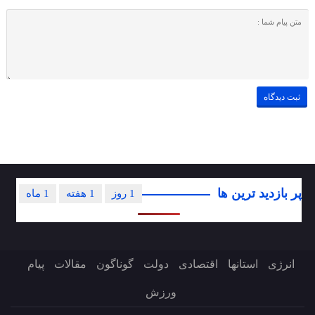
پر بازدید ترین ها
1 روز
1 هفته
1 ماه
انرژی
استانها
اقتصادی
دولت
گوناگون
مقالات
پیام
ورزش