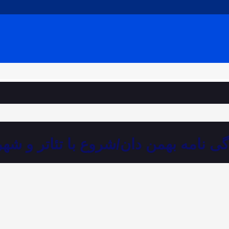
گی نامه بهمن دان/شروع با تئاتر و شه