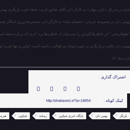
بازی در سریال «بازی پنهان» به کارگردانی آقای شاپور قریب نقطه قوت بازیگری به
بهمن دان در مجموعه تاریخی « معمای شاه» به کارگردانی محمدرضا ورزی ایفاگر نقش حسنعلی منصور نخس
“طوفان‌شن” اثر خاطرهانگیزش را نمی‌توان از خاطره‌ها برد؛ اثری که درباره حمله آمر
بهمن دان علاوه بربازیگری در حوزه دوبله نیز فعالیت داشته است. اولین و تنها تجربه 
بازدیدها: 10
اشتراک گذاری :
لینک کوتاه :
http://shabaveiz.ir/?p=18854
بازیگر
بهمن دان
پایگاه خبری شباویز
رسانه
شباویز
هنرمن