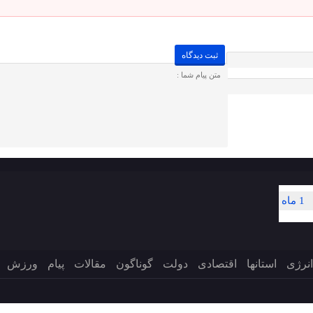
1 ماه
انرژی
استانها
اقتصادی
دولت
گوناگون
مقالات
پیام
ورزش