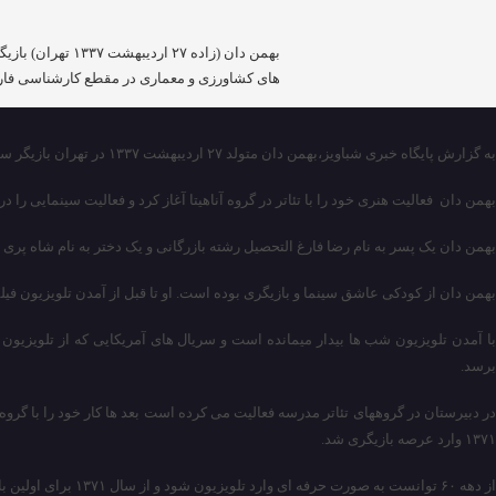
بهمن دان (زاده
های کشاورزی و معماری در مقطع کارشناسی فارغ ا
به گزارش پایگاه خبری شباویز،بهمن دان متولد ۲۷ اردیبهشت ۱۳۳۷ در تهران بازیگر سینما و تلویزیون ایرانی است، بهمن دان دارای مدرک رادیولوژی است.
بهمن دان فعالیت هنری خود را با تئاتر در گروه آناهیتا آغاز کرد و فعالیت سینمایی را در سال ۱۳۷۱ به صورت حرفه‌ای بعنوان بازیگر در فیلم هدف 
بهمن دان یک پسر به نام رضا فارغ التحصیل رشته بازرگانی و یک دختر به نام شاه پ
بهمن دان
از کودکی عاشق سینما و بازیگری بوده است. او تا قبل از آمدن تلویزیون فیلمهای ۳۵ میلیمتری را میخریده و به هم میچسبانده و در دستگاه آپارات جا می انداخته است تا بتواند با دوستانش در حیاط خانه از طریق آپارات
با آمدن تلویزیون شب ها بیدار میمانده است و سریال های آمریکایی که از تلویز
برسد.
۱۳۷۱ وارد عرصه بازیگری شد.
از دهه ۶۰ توانست به صورت حرفه ای وارد تلویزیون شود و از سال ۱۳۷۱ برای اولین بار با بازی در فیلم سینمایی «هدف» به کارگردانی بهرام کاظمی وارد جرگه بازیگران سینما شد.