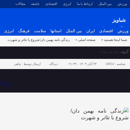
ورزش
بین الملل
ارتباط با ما
انرژی
اقتصادی
جامعه
مقالات
شباویز
پایگاه خبری شباویز
ورزش
اقتصادی
ایران
بین الملل
استانها
سلامت
فرهنگ
انرژی
شما اینجا هستید »
صفحه اصلی »
زندگی نامه بهمن دان/شروع با تئاتر و شهرت
گروه :
هنر و رسانه
شناسه :
18854
۲۳ آبان ۱۴۰۳ - ۲۱:۳۲
۰
دیدگاه
ارسال توسط :
پناهی
زند