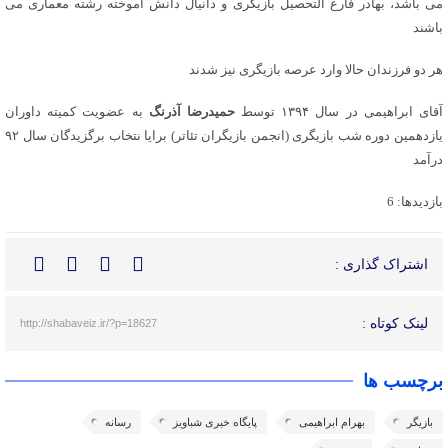
می باشد، بهادر فارغ التحصیل بازیگری و دانیال دانش آموخته رشته معماری می
باشند
هر دو فرزندان حالا وارد عرصه بازیگری نیز شدند
آقای ابراهیمی در سال ۱۳۹۴ توسط
حمیدرضا آذرنگ
به عضویت کمیته داوران
یازدهمین دوره شب بازیگری (انجمن بازیگران تئاتر) برایا نتخاب برگزیدگان سال ۹۲
درآمد
بازدیدها: 6
اشتراک گذاری :
لینک کوتاه :
http://shabaveiz.ir/?p=18627
برچسب ها
بازیگر
بهرام ابراهیمی
پایگاه خبری شباویز
رسانه