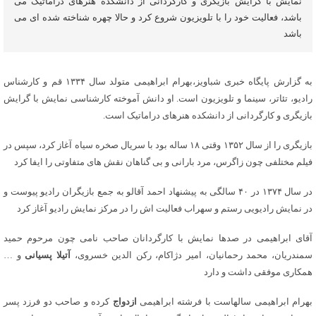
نمایش با گرایش بازیگری و کارگردانی از دانشکده هنرهای دراماتیک می
باشد، فعالیت خود را با تلویزیون شروع کرد و حالا چهره شناخته شده ای می
باشد
به گزارش پایگاه خبری شباویز،بهرام ابراهیمی متولد سال ۱۳۳۴ قم و کارشناس
رادیو، تئاتر، سینما و تلویزیون است. او دانش آموخته کارشناسی نمایش با گرایش
بازیگری و کارگردانی از دانشکده هنرهای دراماتیک است.
بازیگری را از سال ۱۳۵۲ وقتی ۱۸ ساله بود با سریال صخره سیاه آغاز کرد، سپس در
فیلم مختلفی چون زاگرس، مرد بارانی و بی گناهان نقش های متفاوتی را ایفا کرد
در سال ۱۳۷۴ در ۴۰ سالگی به پیشنهاد احمد آقالو به جمع بازیگران رادیو پیوست و
در نمایش رادیویی رستم و سهراب فعالیت اش را در مرکز نمایش رادیو آغاز کرد
آقای ابراهیمی در صدها نمایش با کارگردانان صاحب نامی چون مرحوم حمید
سمندریان، محمد رحمانیان، امیر دژاکام، رکن الدین خسروی،
آتیلا پسیانی
و …
همکاری موفقی داشت و دارد
بهرام ابراهیمی سالهاست با فرشته ابراهیمی
ازدواج
کرده و صاحب دو فرزد پسر