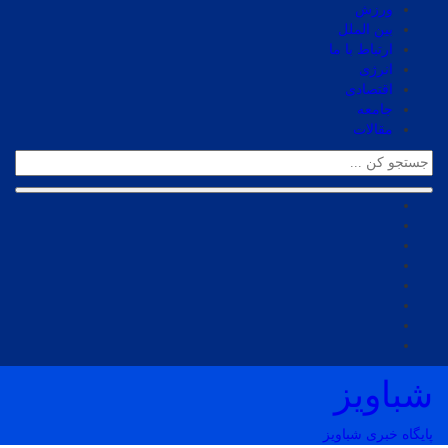
ورزش
بین الملل
ارتباط با ما
انرژی
اقتصادی
جامعه
مقالات
شباویز
پایگاه خبری شباویز