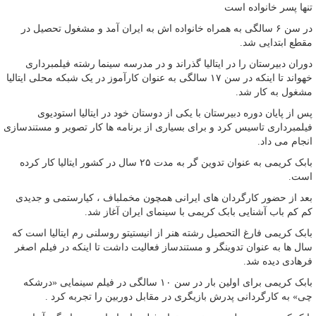
تنها پسر خانواده است
در سن ۶ سالگی به همراه خانواده اش به ایران آمد و مشغول تحصیل در
مقطع ابتدایی شد.
دوران دبیرستان را در ایتالیا گذراند و در مدرسه سینما رشته فیلمبرداری
خهواند تا اینکه در سن ۱۷ سالگی به عنوان کارآموز در یک شبکه محلی ایتالیا
مشغول به کار شد.
پس از پایان دوره دبیرستان با یکی از دوستان خود در ایتالیا استودیوی
فیلمبرداری تاسیس کرد و برای بسیاری از برنامه ها کار تصویر و مستندسازی
انجام می داد.
بابک کریمی به عنوان تدوین گر به مدت ۲۵ سال در کشور ایتالیا کار کرده
است.
بعد از حضور کارگردان های ایرانی همچون مخملباف ، کیارستمی و جدیدی
کم کم باب آشنایی بابک کریمی با سینمای ایران آغاز شد.
بابک کریمی فارغ التحصیل رشته هنر از انیستیتو روسلنی رم ایتالیا است که
سال ها به عنوان تدوینگر و مستندساز فعالیت داشت تا اینکه در فیلم اصغر
فرهادی دیده شد.
بابک کریمی برای اولین بار در سن ۱۰ سالگی در فیلم سینمایی «درشکه
چی» به کارگردانی پدرش بازیگری در مقابل دوربین را تجربه کرد .