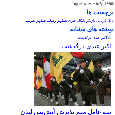
http://shabaveiz.ir/?p=18606
برچسب ها
بابک کریمی
بازیگر
پایگاه خبری شباویز
رسانه
شباویز
هنرمند
نوشته های مشابه
اکبر عبدی درگذشت
سه عامل مهم پذیرش آتش‌بس لبنان