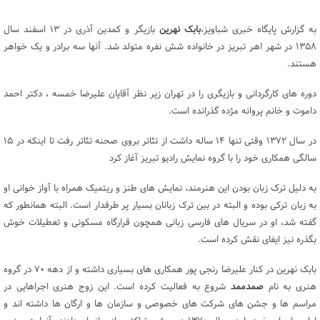
به گزارش پایگاه خبری شباویز،
بابک نهرین
بازیگر و کمدین آذری در ۱۳ اسفند سال
۱۳۵۸ در شهر اهر تبریز در خانواده شش نفره متولد شد. آنها سه برادر و یک خواهر
هستند.
دوره های کارگردانی و بازیگری را در تهران زیر نظر آقایان علیرضا خمسه ، دکتر احمد
داموت و خانم پروانه مژده گذرانده است.
در سال ۱۳۷۲ وقتی تنها ۱۴ ساله داشت از تئاتر بروی صحنه تئاتر رفت تا اینکه در ۱۵
سالگی همکاری خود را با گروه نمایش رادیو تبریز آغاز کرد
به دلیل ترک زبان بودن این هنرمند، نمایش های طنز و ریتمیک همراه با آواز خوانی او
به زبان ترکی بوده و البته در بین ترک زبانان بسیار پر طرفدار است. البته همانطور که
گفته شد، او در سریال های فارسی زبانی همچون قرارگاه مسکونی و تعطیلات خوش
بگذره نیز ایفای نقش کرده است.
بابک نهرین در کنار علیرضا رنجی پور همکاری های بسیاری داشته و از دهه ۷۰ در گروه
هنری به نام
صمدممد
شروع به فعالیت کرده است. این زوج هنری اجراهایی در
مراسم ها و جشن های شرکت های خصوصی و سازمان ها و ارگان ها داشته اند و