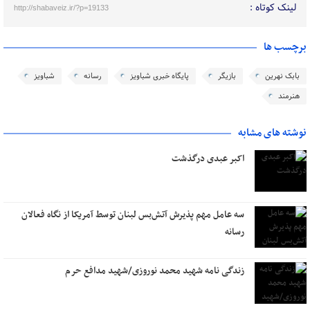
لینک کوتاه :
http://shabaveiz.ir/?p=19133
برچسب ها
بابک نهرین
بازیگر
پایگاه خبری شباویز
رسانه
شباویز
هنرمند
نوشته های مشابه
اکبر عبدی درگذشت
سه عامل مهم پذیرش آتش‌بس لبنان توسط آمریکا از نگاه فعالان
رسانه
زندگی نامه شهید محمد نوروزی/شهید مدافع حرم