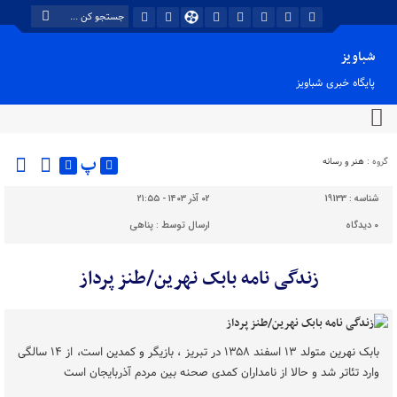
شباویز
پایگاه خبری شباویز
پ
گروه :
هنر و رسانه
شناسه :
19133
۰۲ آذر ۱۴۰۳ - ۲۱:۵۵
۰
دیدگاه
ارسال توسط :
پناهی
زندگی نامه بابک نهرین/طنز پرداز
بابک نهرین متولد ۱۳ اسفند ۱۳۵۸ در تبریز ، بازیگر و کمدین است، از ۱۴ سالگی
وارد تئاتر شد و حالا از نامداران کمدی صحنه بین مردم آذربایجان است