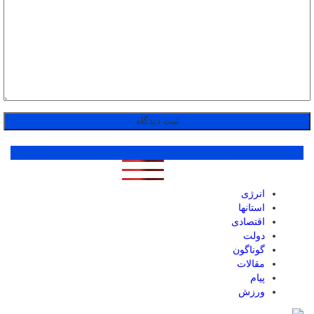
پر بازدید ترین ها
1 روز
1 هفته
1 ماه
انرژی
استانها
اقتصادی
دولت
گوناگون
مقالات
پیام
ورزش