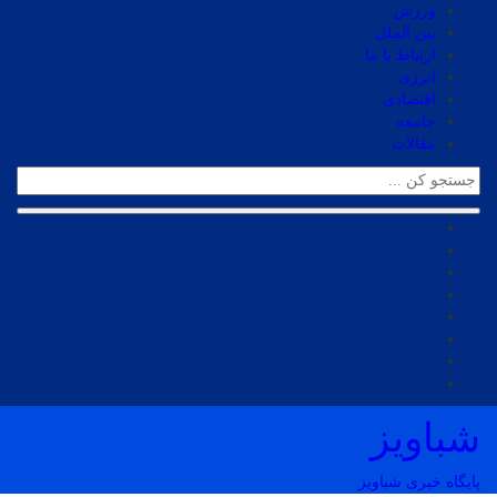
ورزش
بین الملل
ارتباط با ما
انرژی
اقتصادی
جامعه
مقالات
شباویز
پایگاه خبری شباویز