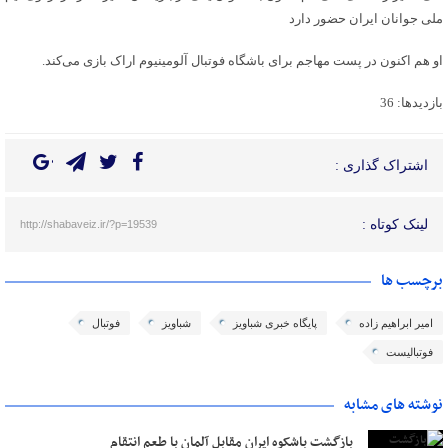
‌ملی جوانان ایران حضور دارد
او هم اکنون در پست مهاجم برای باشگاه فوتبال آلومینیوم اراک بازی می‌کند.
بازدیدها: 36
اشتراک گذاری :
لینک کوتاه :
http://shabaveiz.ir/?p=19539
برچسب ها
امیر ابراهیم زاده
پایگاه خبری شباویز
شباویز
فوتبال
فوتبالیست
نوشته های مشابه
بازگشت باشکوه ایران مقابل آلمان با طعم انتقام