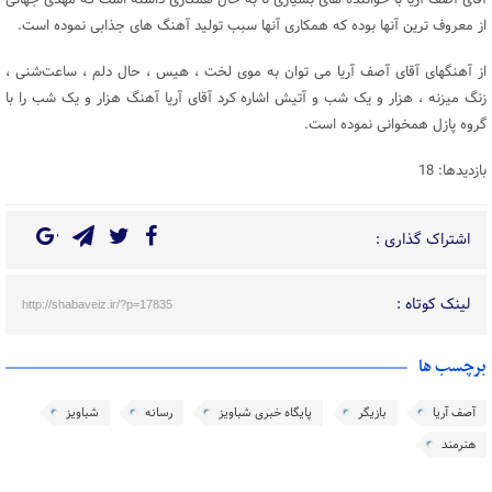
آقای آصف آریا با خواننده های بسیاری تا به حال همکاری داشته است که مهدی جهانی
از معروف ترین آنها بوده که همکاری آنها سبب تولید آهنگ های جذابی نموده است.
از آهنگهای آقای آصف آریا می توان به موی لخت ، هیس ، حال دلم ، ساعت‌شنی ،
زنگ میزنه ، هزار و یک شب و آتیش اشاره کرد آقای آریا آهنگ هزار و یک شب را با
گروه پازل همخوانی نموده است.
بازدیدها: 18
اشتراک گذاری :
لینک کوتاه :
http://shabaveiz.ir/?p=17835
برچسب ها
آصف آریا
بازیگر
پایگاه خبری شباویز
رسانه
شباویز
هنرمند