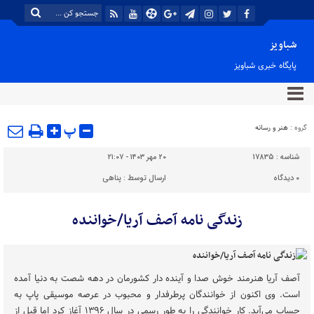
شباویز
پایگاه خبری شباویز
پ
گروه :
هنر و رسانه
شناسه :
17835
۲۰ مهر ۱۴۰۳ - ۲۱:۰۷
۰
دیدگاه
ارسال توسط :
پناهی
زندگی نامه آصف آریا/خواننده
آصف آریا هنرمند خوش صدا و آینده دار کشورمان در دهه شصت به دنیا آمده
است. وی اکنون از خوانندگان پرطرفدار و محبوب در عرصه موسیقی پاپ به
حساب می‌آید. کار خوانندگی را به طور رسمی در سال ۱۳۹۶ آغاز کرد اما قبل از