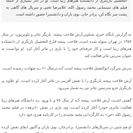
التحصیل بازیگری از دانشکده هنرهای زیبا است. او در آثار بسیاری از جمله
فیلم های سینمایی محمد رسول الله، غلامرضا تختی و سریال های گاهی به
پشت سر نگاه کن، برادر جان، بوی باران و دانشسرا حضور داشته است.
به گزارش پایگاه خبری شباویز،آرش فلاحت پیشه، بازیگر تئاتر و تلویزیون، در سال
۱۳۵۷ در تهران متولد شده است، فلاحت پیشه فارغ التحصیل بازیگری از دانشکده
هنرهای زیبا است و کار حرفه‌ای خود را با بازی در تئاتر آغاز کرد. او توانست به
عنوان مدرس تئاتر فعالیت کند.
پدرش سرگرد ابوالفضل فلاحت پیشه است کـه درسال ۶۱ بـه شهادت رسیده اسـت.
آرش فلاحت پیشه بازیگری را با نقش آفرینی در تئاتر آغاز کرده اسـت. او علاوه بر
بازیگری جزو مدرسین تئاتر نیز بـه شمار می‌رود.
گفتنی اسـت آرش فلاحت پیشه کـه از سال ۷۵ و با ورود بـه دانشگاه هنرهای زیبا
فعالیت تئاتری خودرا آغاز کرده اسـت. وی بازی در نقش «ابرهه» در فیلم محمد
رسول الله «ص» بـه کارگردانی مجید مجیدی را در کارنامه هنری خود دارد.
او هم چنین در سریال‌های دانشسرا، برادرجان، بوی باران و آکتور ایفای نقش کرده