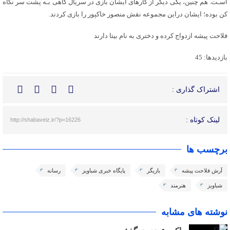
اسـت. هم چنین، یکی دیگر از کارهای ایشان بازی در سریال گاهی بـه پشت سر نگاه
کن بوده؛ ایشان دراین مجموعه نقش منصور خاکپور را بازی کردند.
فلاحت پیشه ازدواج کرده و دختری به نام بیتا دارند
بازدیدها: 45
اشتراک گذاری :
لینک کوتاه :
http://shabaveiz.ir/?p=16226
برچسب ها
آرش فلاحت پیشه
بازیگر
پایگاه خبری شباویز
رسانه
شباویز
هنرمند
نوشته های مشابه