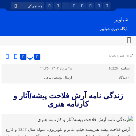
شباویز
پایگاه خبری شباویز
پ
گروه :
هنر و رسانه
شناسه :
16226
۲۸ مرداد ۱۴۰۳ - ۲۱:۳۵
۰
دیدگاه
ارسال توسط :
پناهی
زندگی نامه آرش فلاحت پیشه/آثار و
کارنامه هنری
آرش فلاحت پیشه هنرپیشه فیلم، تئاتر و تلویزیون، متولد سال 1357 و فارغ