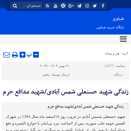
شباویز
پایگاه خبری شباویز
پ
گروه :
هنر و رسانه
شناسه :
21577
۲۱ بهمن ۱۴۰۳ - ۲۰:۳۷
۰
دیدگاه
ارسال توسط :
پناهی
زندگی شهید حسنعلی شمس آبادی/شهید مدافع حرم
شهید حسنعلی شمس آبادی در غروب روز ۱۷اسفند ماه سال 1394 در شهرک
العیس حومه حلب سوریه، پس از ۴ساعت نبرد بی‌امان با خوارج النصره و دفع
حمله آنها، با نفوذ یکی از عوامل النصره به سنگرش به رگبار بسته شد و به