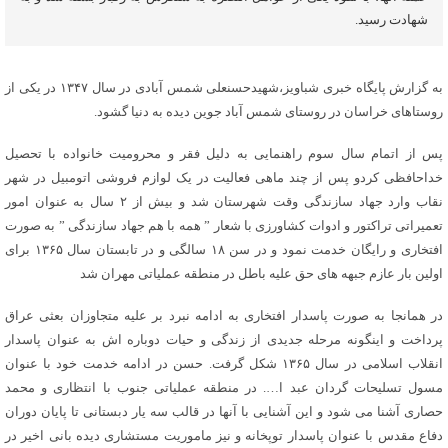
شهادت رسید.
به گزارش پایگاه خبری شباویز،شهیدحسنعلی شمس آبادی در سال ۱۳۴۷ در یکی از
روستاهای خراسان در روستای شمس آباد جوین دیده به دنیا گشود.
پس از اتمام سال سوم راهنمایی به دلیل فقر و محرومیت خانواده با تحصیل
خداحافظی کردو پس از چند ماهی فعالیت در یک لوازم فروشی اتومبیل در شهر
نقاب وارد جهاد سازندگی وقت شهرستان شد و بیش از ۲ سال به عنوان امور
تعمیراتی تراکتور و ادوات کشاورزی با شعار ” همه با هم جهاد سازندگی ” به صورت
افتخاری و رایگان خدمت نمود و در سن ۱۸ سالگی و در تابستان سال ۱۳۶۵ برای
اولین بار عازم جبهه های حق علیه باطل در منطقه عملیاتی مهران شد
در همانجا به صورت پاسدار افتخاری به ادامه نبرد بر علیه متجاوزان بعثی عراق
پرداخت و اینگونه مرحله جدیدی از زندگی و حیات دوباره اش به عنوان پاسدار
انقلاب اسلامی در سال ۱۳۶۵ شکل گرفت. حسن در ادامه خدمت خود با عنوان
مسول تسلیحات گردان عبد ا…. در منطقه عملیاتی جنوب با انتظاری و محمد
حصاری آشنا می شود و این آشنایی با آنها در قالب سه یار دبستانی تا پایان دوران
دفاع مقدس با عنوان پاسدار توپخانه و نیز ماموریت مستشاری دیده بانی اخیر در