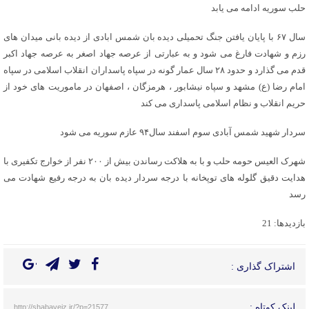
حلب سوریه ادامه می یابد
سال ۶۷ با پایان یافتن جنگ تحمیلی دیده بان شمس ابادی از دیده بانی میدان های
رزم و شهادت فارغ می شود و به عبارتی از عرصه جهاد اصغر به عرصه جهاد اکبر
قدم می گذارد و حدود ۲۸ سال عمار گونه در سپاه پاسداران انقلاب اسلامی در سپاه
امام رضا (ع) مشهد و سپاه نیشابور ، هرمزگان ، اصفهان در ماموریت های خود از
حریم انقلاب و نظام اسلامی پاسداری می کند
سردار شهید شمس آبادی سوم اسفند سال۹۴ عازم سوریه می شود
شهرک العیس حومه حلب و با به هلاکت رساندن بیش از ۲۰۰ نفر از خوارج تکفیری با
هدایت دقیق گلوله های توپخانه با درجه سردار دیده بان به درجه رفیع شهادت می
رسد
بازدیدها: 21
اشتراک گذاری :
لینک کوتاه :
http://shabaveiz.ir/?p=21577