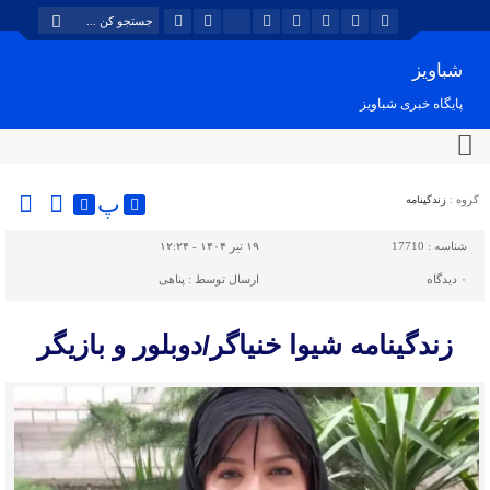
شباویز
پایگاه خبری شباویز
پ
گروه :
زندگینامه
شناسه :
17710
۱۹ تیر ۱۴۰۴ - ۱۲:۲۴
۰
دیدگاه
ارسال توسط :
پناهی
زندگینامه شیوا خنیاگر/دوبلور و بازیگر