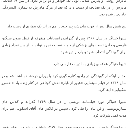
مادرش روسی و پدرش گیلانی بود . یک خواهر و دو برادر دارد، در سن ۱۹ سالگی
مادرش را در یک تصادف از دست داد. که بعد از مرگ مادرش به بیماری افسردگی
حاد دچار شده بود.
پنج شش سال پس از فوت مادرش، پدر خود را هم در اثر یک بیماری از دست داد.
شیوا خنیاگر در سال ۱۳۶۶ پس از گذراندن امتحانات متفرقه از قبیل متون سنگین
فارسی و دادن تست های پزشکی از جمله تست حنجره توانست از بین تعداد زیادی
برای گویندگی انتخاب شود و وارد رادیو شود.
شیوا خنیاگر علاقه ی زیادی به ادبیات فارسی دارد.
بعد از اینکه از گویندگی در رادیو کناره گیری کرد با پوران درخشنده آشنا شد و در
سال ۱۳۶۸ در فیلم سینمایی «عبور از غبار» نقش کوتاهی در کنار زنده یاد « خسرو
شکیبایی» ایفا کرد.
شیوا خنیاگر دوره فیلمنامه نویسی را در سال ۱۳۶۹ گذراند و کلاس های
سناریونویسی و فن بیان را طی کرد ، سپس در کلاس های آقای اسکویی هم برای
مدت کمی شرکت کرد.
شیوا خنیاگر با سریال « چهره به چهره» در سال ۱۳۸۷ شناخته تر شد و با ایفای نقش