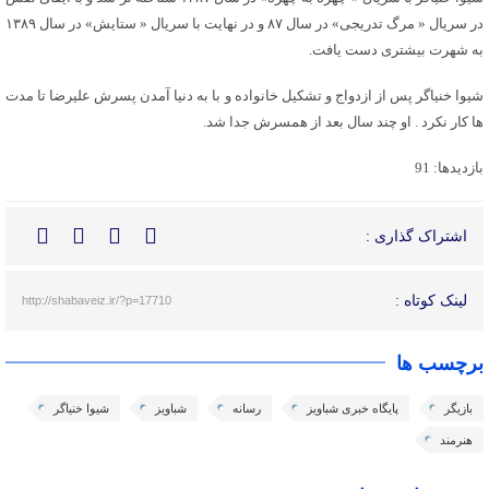
در سریال « مرگ تدریجی» در سال ۸۷ و در نهایت با سریال « ستایش» در سال ۱۳۸۹
به شهرت بیشتری دست یافت.
شیوا خنیاگر پس از ازدواج و تشکیل خانواده و با به دنیا آمدن پسرش علیرضا تا مدت
ها کار نکرد . او چند سال بعد از همسرش جدا شد.
بازدیدها: 91
اشتراک گذاری :
لینک کوتاه :
http://shabaveiz.ir/?p=17710
برچسب ها
بازیگر
پایگاه خبری شباویز
رسانه
شباویز
شیوا خنیاگر
هنرمند