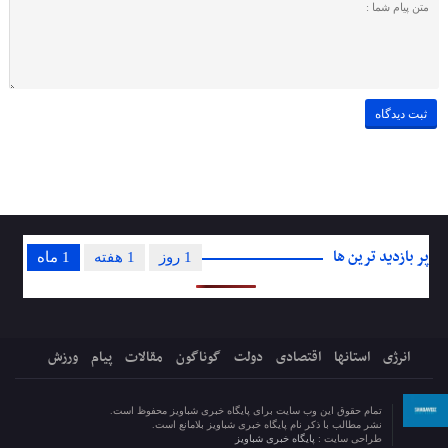
پر بازدید ترین ها
1 روز
1 هفته
1 ماه
انرژی
استانها
اقتصادی
دولت
گوناگون
مقالات
پیام
ورزش
تمام حقوق این وب سایت برای پایگاه خبری شباویز محفوظ است.
نشر مطالب با ذکر نام پایگاه خبری شباویز بلامانع است.
طراحی سایت :
پایگاه خبری شباویز