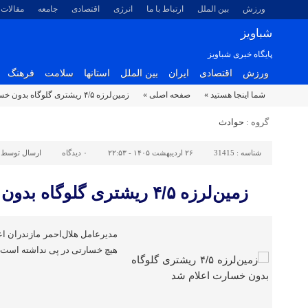
ورزش
بین الملل
ارتباط با ما
انرژی
اقتصادی
جامعه
مقالات
شباویز
پایگاه خبری شباویز
ورزش
اقتصادی
ایران
بین الملل
استانها
سلامت
فرهنگ
شما اینجا هستید »
صفحه اصلی »
زمین‌لرزه ۴/۵ ریشتری گلوگاه بدون خسارت اعلام شد
گروه :
حوادث
شناسه :
31415
۲۶ اردیبهشت ۱۴۰۵ - ۲۲:۵۳
۰
دیدگاه
ارسال توسط 
زمین‌لرزه ۴/۵ ریشتری گلوگاه بدون خسارت اعلام شد
هیچ خسارتی در پی نداشته است.