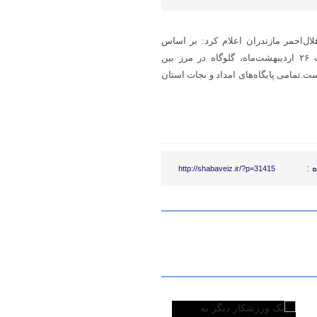
ال‌احمر مازندران اعلام کرد: بر اساس
ارزیابی‌های انجام‌شده، زمین‌لرزه ۴/۵ ریشتری که ساعت ۲۰:۱۹ امشب ۲۶ اردیبهشت‌ماه، گلوگاه در مرز بین
ست.تمامی پایگاه‌های امداد و نجات استان
 :
http://shabaveiz.ir/?p=31415