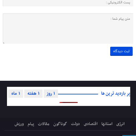
پر بازدید ترین ها
1 روز
1 هفته
1 ماه
انرژی
استانها
اقتصادی
دولت
گوناگون
مقالات
پیام
ورزش