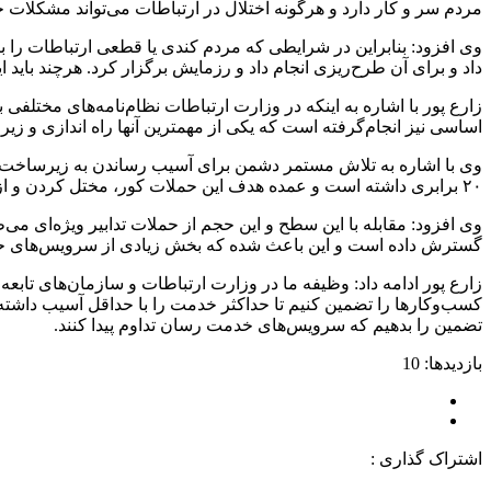
مردم سر و کار دارد و هرگونه اختلال در ارتباطات می‌تواند مشکلات ج
وی افزود: بنابراین در شرایطی که مردم کندی یا قطعی ارتباطات را برن
داد و برای آن طرح‌ریزی انجام داد و رزمایش برگزار کرد. هرچند بای
زارع پور با اشاره به اینکه در وزارت ارتباطات نظام‌نامه‌های مختلف
اساسی نیز انجام‌گرفته است که یکی از مهمترین آنها راه اندازی و زیر با
۲۰ برابری داشته است و عمده هدف این حملات کور، مختل کردن و از کار انداختن روند خدمت‌رسانی کسب‌وکارهاست که در در نقطه مقابل هدف پدافند غیرعامل یعنی تضمین ارائه خدمت به مردم است.
گسترش داده است و این باعث شده که بخش زیادی از سرویس‌های حیات
زارع پور ادامه داد: وظیفه ما در وزارت ارتباطات و سازمان‌های تابع
کسب‌وکارها را تضمین کنیم تا حداکثر خدمت را با حداقل آسیب داشته باش
تضمین را بدهیم که سرویس‌های خدمت رسان تداوم پیدا کنند.
بازدیدها: 10
اشتراک گذاری :