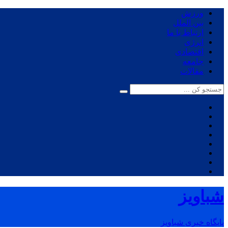
ورزش
بین الملل
ارتباط با ما
انرژی
اقتصادی
جامعه
مقالات
شباویز
پایگاه خبری شباویز