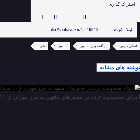
اشتراک گذاری :
لینک کوتاه :
http://shabaveiz.ir/?p=19546
استان فارس
پایگاه خبری شباویز
شباویز
شهید
نوشته های مشابه
اجرای محدودیت تردد در محورهای منتهی به مرز مهران از ۱۱ مرداد