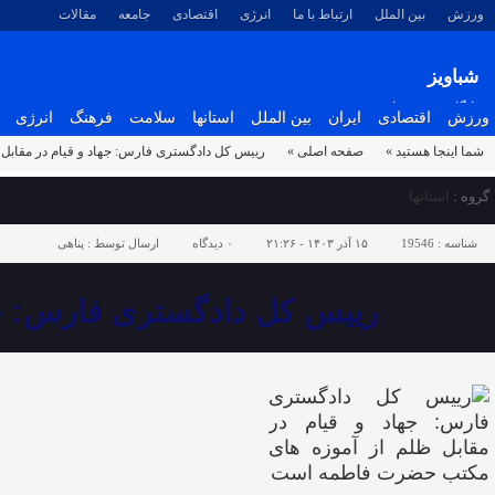
ورزش
بین الملل
ارتباط با ما
انرژی
اقتصادی
جامعه
مقالات
شباویز
پایگاه خبری شباویز
ورزش
اقتصادی
ایران
بین الملل
استانها
سلامت
فرهنگ
انرژی
شما اینجا هستید »
صفحه اصلی »
رییس کل دادگستری فارس: جهاد و قیام در مقاب
گروه :
استانها
شناسه :
19546
۱۵ آذر ۱۴۰۳ - ۲۱:۲۶
۰
دیدگاه
ارسال توسط :
پناهی
رییس کل دادگستری فارس: جه