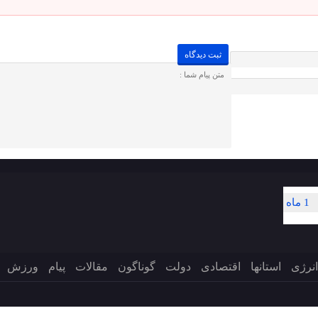
1 ماه
انرژی
استانها
اقتصادی
دولت
گوناگون
مقالات
پیام
ورزش