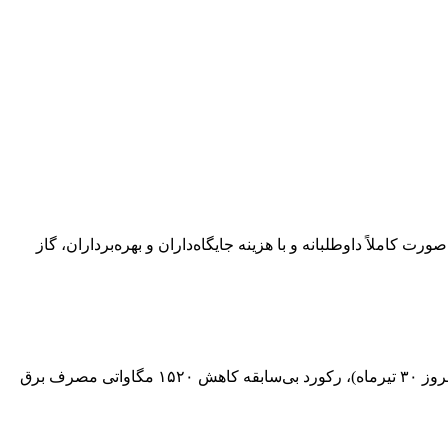
یخ اول مردادماه تا اطلاع ثانوی، به‌صورت کاملاً داوطلبانه و با هزینه جایگاه‌داران و بهره‌برداران، گاز
مدیرعامل شرکت توانیر با تقدیر از مشارکت کم‌نظیر و حماسه‌آفرین مردم در بهینه‌سازی مصرف برق اعلام کرد: طی ۲۴ ساعت گذشته (امروز ۳۰ تیرماه)، رکورد بی‌سابقه کاهش ۱۵۲۰ مگاواتی مصرف برق