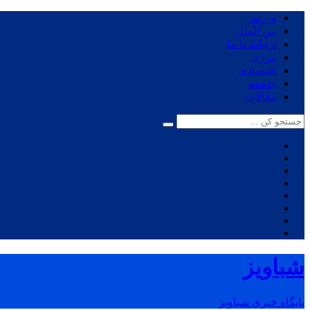
ورزش
بین الملل
ارتباط با ما
انرژی
اقتصادی
جامعه
مقالات
شباویز
پایگاه خبری شباویز