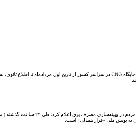
به گفته رئیس هیئت‌مدیره انجمن صنفی CNG کشور،بیش از یک هزار جایگاه CNG در سراسر کشور از تار
ن به پویش ملی «قرار همدلی» است.