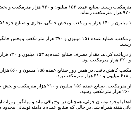
ی‌ که صنایع عمده با دامنه نوسانی محدود میان ۱۵۱ تا ۱۵۶ میلیون مترمکعب، ثبات نسبی خود را حفظ ک