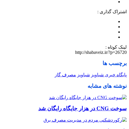
اشتراک گذاری :
لینک کوتاه :
http://shabaveiz.ir/?p=26720
برچسب ها
پایگاه خبری شباویز
شباویز
مصرف گاز
نوشته های مشابه
سوخت CNG در هزار جایگاه رایگان شد