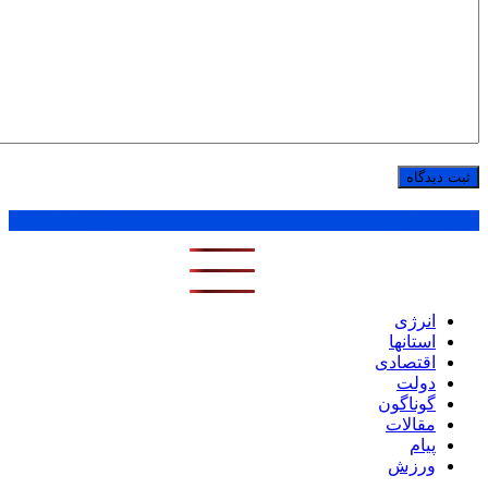
پر بازدید ترین ها
1 روز
1 هفته
1 ماه
انرژی
استانها
اقتصادی
دولت
گوناگون
مقالات
پیام
ورزش