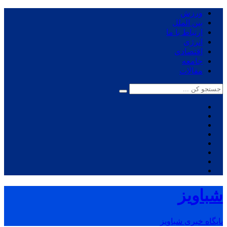
ورزش
بین الملل
ارتباط با ما
انرژی
اقتصادی
جامعه
مقالات
شباویز
پایگاه خبری شباویز