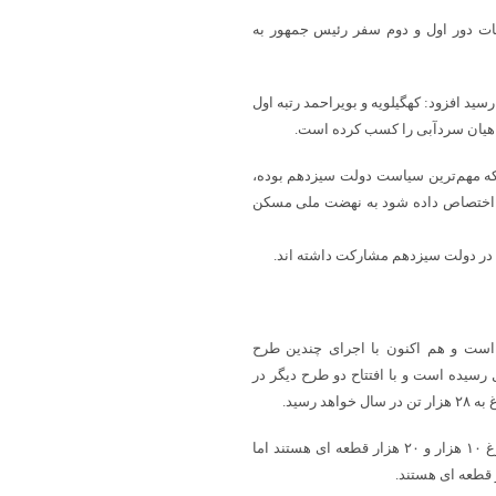
بات دور اول و دوم سفر رئیس جمهور به
 اینکه تولید ماهی قزل آلا هم اکنون در استان به ۶۵ هزار و ۵۰۰ تن رسید افزود: کهگیلویه و بویراحمد رتبه اول
اهیان سردآبی را کسب کرده است.
که مهم‌ترین سیاست دولت سیزدهم بوده،
‌ها اختصاص داده شود به نهضت ملی مسکن
یه و بویراحمد ۲۱ هزار تن در سال است و هم اکنون با اجرای چندین طرح
نی در استان به بیش از ۲۰ هزار تن در سال رسیده است و با افتتاح دو طرح دیگر در
۲ زنجیره ارزش مرغ در استان تعریف شده است، عمدتا مزارع پرورش مرغ ۱۰ هزار و ۲۰ هزار قطعه ای هستند اما