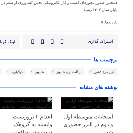
پایان سال ۱۴۰۲ رسید.
بازدیدها: 9
اشتراک گذاری :
لینک کوتاه
برچسب ها
بازار مرغ کشور
پایگاه خبری شباویز
شباویز
کهگیلویه
نوشته های مشابه
امتحانات متوسطه اول
اعدام ۲ تروریست
و دوم در البرز حضوری
وابسته به گروهک
شد
تروریستی منافقین