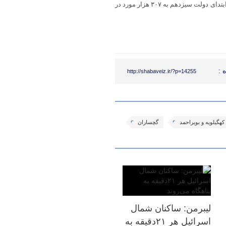
همچنین صدور مجوزهای کسب و کار الکترونیکی بخش کشاورزی از صفر در ابتدای دولت سیزدهم به ۳۰۷ هزار مورد در
 :
http://shabaveiz.ir/?p=14255
کهگیلویه و بویراحمد
گچساران
لیبرمن: ساکنان شمال
اسرائیل هر ۲۱دقیقه به