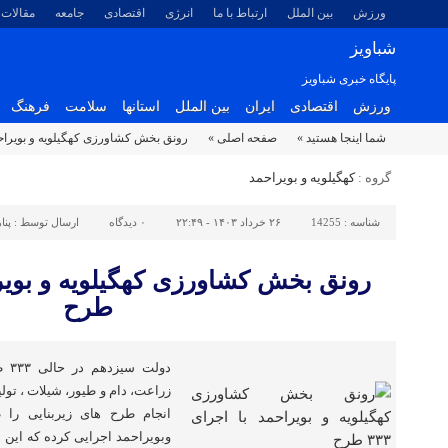
ورزش
بین الملل
ارتباط با ما
انرژی
اقتصادی
جامعه
مقالات
شباویز
پایگاه خبری شباویز
ورزش
اقتصادی
ایران
بین الملل
استانها
سلامت
فرهنگ
شما اینجا هستید »
صفحه اصلی »
رونق بخش کشاورزی کهگیلویه و بویراحمد با ا
گروه :
کهگیلویه و بویراحمد
شناسه :
14255
۲۶ خرداد ۱۴۰۳ - ۲۲:۴۹
۰
دیدگاه
ارسال توسط :
پنا
طرح
دول
زراعت، دام و طیور، شیلات ، تولی
انجام طرح های زیربنایی را
وبویراحمد اجرایی کرده که این ا