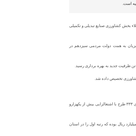
یه است.
خلاء بخش کشاورزی صنایع تبدیلی و تکمیلی
بزیان به همت دولت مردمی سیزدهم در
رئیس سازمان جهاد کشاورزی کهگیلویه و بویراحمد گفت: در حوزه کشاورزی ۳۳۳ طرح با اشتغالزایی بیش از یکهزارو
تاکید کرد: تسهیلات ابلاغی دور دوم سفر رئیس جمهور ۵۰ هزار و ۵۵۰ میلیارد ریال بوده که رتبه اول را در استان