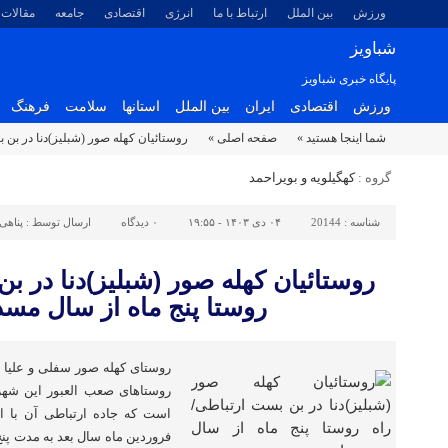
ورزش
بین الملل
ارتباط با ما
انرژی
اقتصادی
جامعه
مقالات
شباویز
پایگاه خبری شباویز
ورزش
اقتصادی
ایران
بین الملل
استانها
سلامت
فرهنگ
شما اینجا هستید »
صفحه اصلی »
روستائیان کهله صور (شبلیز)دنا در بن
گروه :
کهگیلویه و بویراحمد
شناسه :
20144
۰۴ دی ۱۴۰۳ - ۱۹:۵۵
۰
دیدگاه
ارسال توسط :
پناهی
روستائیان کهله صور (شبلیز)دنا در ب
روستا پنج ماه از سال مس
روستای کهله صور سفلی و علیا از
روستاهای صعب العبور این شهرس
است که جاده ارتباطی آن با ا
فروردین ماه سال بعد به مدت پنج