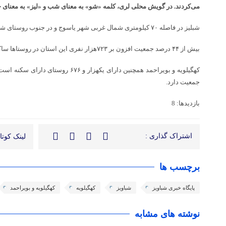
می‌کردند. در گویش محلی لری، کلمه «شو» به معنای شب و «لیز» به معنای 
شبلیز در فاصله ۷۰ کیلومتری شمال غربی شهر یاسوج و در جنوب روستای شبلیز قرار گرفته است.
بیش از ۴۴ درصد جمعیت افزون بر ۷۲۳هزار نفری این استان در روستاها ساکن هستند.
جمعیت دارد.
بازدیدها: 8
اشتراک گذاری :
لینک کوتاه
برچسب ها
پایگاه خبری شباویز
شباویز
کهگیلویه
کهگیلویه و بویراحمد
نوشته های مشابه