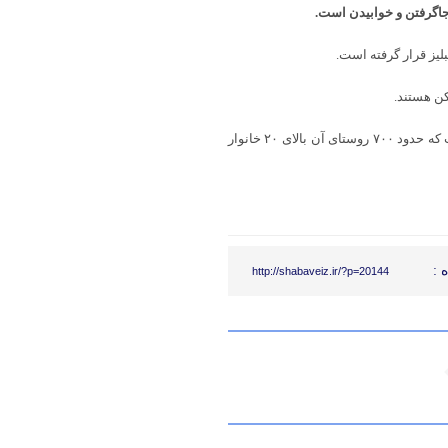
جاگرفتن و خوابیدن است.
کهگیلویه و بویراحمد همچنین دارای یکهزار و ۶۷۶ روستای دارای سکنه است که حدود ۷۰۰ روستای آن بالای ۲۰ خانوار
 :
http://shabaveiz.ir/?p=20144