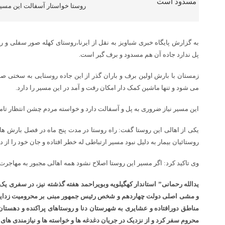
روستا خواستار آسفالت این مسی
به گزارش پایگاه خبری شباویز به نقل از ایرنا،روستای کهله صور سفلی و 
پل ندارد جاده آن هم مسدود و برف گیر است.
زمستان با بارش اولین برف و باران گذر از این جاده روستایی به سختی صو
می شود و تنها ماشین کمک دار امکان رفت و آمد در این مسیر را دارد.
این مسیر نیاز ضروری به پل و آسفالت دارد و خواسته مردم چشن انتظار تام
یکی از اهالی این روستا گفت: راه روستا در مدت پنج ماه در فصل بارش ها
روستائیان بیمار به دلیل نبود مسیر ارتباطی له خطر افتاده و جان خود را از د
وی تاکید کرد: اگر مسیر این روستا اصلاح نشود همه اهالی مجبور به مهاجرت
یدالله رحمانی” استاندار کهگیلویه وبویراحمد هفته گذشته نیز، در سفری 
و مشی اصلی دولت چهاردهم و شخص رئیس جمهور مبنی بر محرومیت زدایی 
مناطق دورافتاده و عشایری به شهرستان دنا و روستاهای پراکنده و دهستا
محروم سفر کرد و از نزدیک در جریان دغدغه ها و خواسته ها و نیازمندی های 