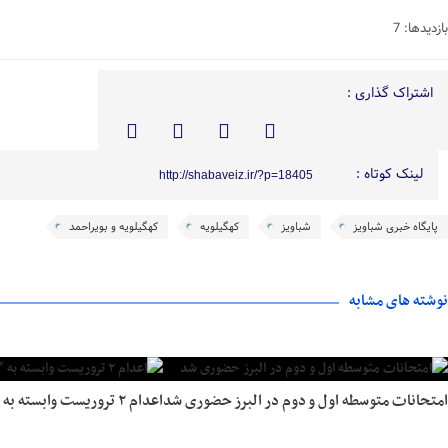
بازدیدها: 7
اشتراک گذاری :
لینک کوتاه :
http://shabaveiz.ir/?p=18405
پایگاه خبری شباویز
شباویز
کهگیلویه
کهگیلویه و بویراحمد
نوشته های مشابه
امتحانات متوسطه اول و دوم در البرز حضوری شد
اعدام ۲ تروریست وابسته به گروهک تروریستی منافقین