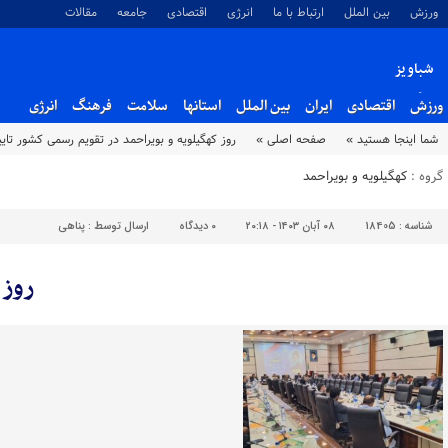
ورزش
بین الملل
ارتباط با ما
انرژی
اقتصادی
جامعه
مقالات
شباویز
پایگاه خبری شباویز
ورزش
اقتصادی
ایران
بین الملل
استانها
سلامت
فرهنگ
انرژی
شما اینجا هستید »
صفحه اصلی »
روز کهگیلویه و بویراحمد در تقویم رسمی کشور تای
گروه :
کهگیلویه و بویراحمد
شناسه :
18405
۰۸ آبان ۱۴۰۳ - ۲۰:۱۸
۰
دیدگاه
ارسال توسط :
پناهی
روز 