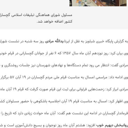
کشور اضافه خواهد شد.
به گزارش پایگاه خبری شباویز به نقل از ایرنا،
یدالله مرادی
روز سه شنبه در نشست شورای اداری گچسار
وی بیان کرد: روز نوزدهم آبان ماه سال ۱۳۵۷ که ۶ نفر از جوانان گچسارانی در قیام خونین مسجد شهیدان به شهادت رسیدند از روزهای تاریخی و جاودانه کشورمان است.
مرادی گفت: انتظار می رود تمام دستگاه‌ها و نهادهای شهرستان نیز جلسات روشنگری و 
وی ادامه داد: مراسمی امسال به مناسبت قیام ملی مردم گچساران در ۱۹ آبان ۵۷ برگزار می شود چراکه مردم انقلابی گچساران قیامی را رقم زدند که در جنوب کشور بی‌نظیر بود و دستاوردهای ارزشمندی داشت.
مرادی ابراز کرد: زحمت‌هایی فراوانی برای ثبت این قیام صورت گرفت که قیام ۱۹ آبان ماه ۵۷ به‌عنوان روز استان کهگیلویه و بویراحمد ازسوی دبیرخانه شورای فرهنگ عمومی کشور مصوب شده و از سال آینده در تقویم رسمی کشورمان درج خواهد شد.
وی اظهار کرد: امسال به مناسبت قیام ۱۹ آبان اجلاسیه باشکوهی با حضور مسئولان کشوری و استانی در شهرستان گچساران برگزار خواهد شد.
فرماندار گچساران در ادامه این نشست هم گفت: آبان ماه حوادث زیادی دارد که تاریخ را تغییر داد، روز ۱۳ آبان روز دانش‌آموز و مبارزه با استکبار جهانی است و شاید برای ما مردم گچساران مهم‌تر از همه
روانبخش دیهیم خوب
افزود: هشتم آبان ماه روز نوجوان و بسیج دانش‌آموزی است و شهی