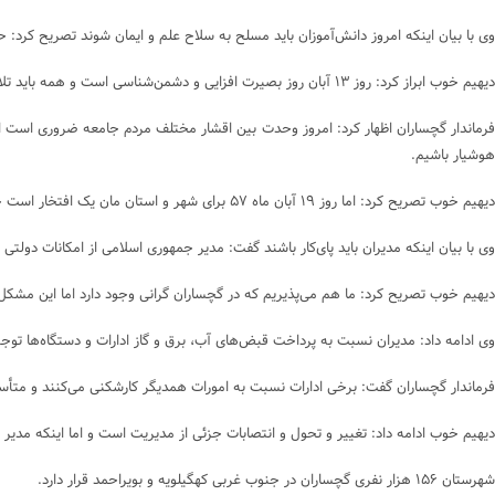
وی با بیان اینکه امروز دانش‌آموزان باید مسلح به سلاح علم و ایمان شوند تصریح کرد: حضور در راهپیمایی ۱۳ آبان ماه موجبات ناامیدی را بر
دیهیم خوب ابراز کرد: روز ۱۳ آبان روز بصیرت افزایی و دشمن‌شناسی است و همه باید تلاش کنیم که دستاوردهای ارزشمندی این روز در جامعه به‌خوبی تبیین شود.
هوشیار باشیم.
دیهیم خوب تصریح کرد: اما روز ۱۹ آبان ماه ۵۷ برای شهر و استان مان یک افتخار است چراکه فرهنگ شهادت در دوران خفقان رژیم پهلوی با شهادت ۶ نفر از جوانان این شهرستان آغاز شد.
وی با بیان اینکه مدیران باید پای‌کار باشند گفت: مدیر جمهوری اسلامی از امکانات دولت
دیهیم خوب تصریح کرد: ما هم‌ می‌پذیریم که در گچساران گرانی وجود دارد اما این مشکل
وی ادامه داد: مدیران نسبت به پرداخت قبض‌های آب، برق و گاز ادارات و دستگاه‌ها توجه 
فرماندار گچساران گفت: برخی ادارات نسبت به امورات همدیگر کارشکنی می‌کنند و متأسفان
دیهیم خوب ادامه داد: تغییر و تحول و انتصابات جزئی از مدیریت است و اما اینکه مدی
شهرستان ۱۵۶ هزار نفری گچساران در جنوب غربی کهگیلویه و بویراحمد قرار دارد.